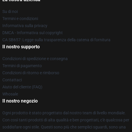
Su di noi
Termini e condizioni
Informativa sulla privacy
DMCA - Informativa sul copyright
CA SB657: Legge sulla trasparenza della catena di fornitura
Il nostro supporto
Condizioni di spedizione e consegna
Termini di pagamento
Condizioni di ritorno e rimborso
Contattaci
Aiuto del cliente (FAQ)
Whosale
Il nostro negozio
Ogni prodotto è stato progettato dal nostro team di livello mondiale.
Con così tanti prodotti di alta qualità e ben progettati, c'è qualcosa per
soddisfare ogni stile. Questi sono più che semplici sguardi, sono una