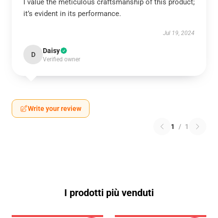
I value the meticulous craftsmanship of this product;
it’s evident in its performance.
Jul 19, 2024
Daisy
D
Verified owner
Write your review
1
/
1
I prodotti più venduti