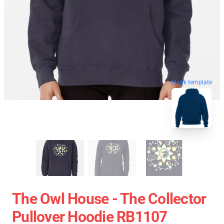
blank template
The Owl House - The Collector
Pullover Hoodie RB1107