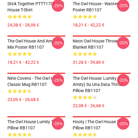
Stick Together PTTT1706 Owl
The Owl House - Wanted
-20%
-20%
House T-Shirt
Poster RB1107
24,38 € - 28,06 €
18,21 € - 42,22 €
The Owl House And Amphibia
Neon Owl House Throw
-20%
-20%
Mix Poster RB1107
Blanket RB1107
18,21 € - 42,22 €
31,28 € - 59,80 €
Nine Covens - The Owl House
The Owl House: Lumity (Luz E
-20%
-20%
Classic Mug RB1107
Amity) Su Una Data Throw
Pillow RB1107
23,00 € - 26,68 €
22,08 € - 26,68 €
The Owl House Lumity Throw
Hooty | The Owl House Throw
-20%
-20%
Pillow RB1107
Pillow RB1107