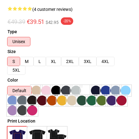
(4 customer reviews)
€49.39
€39.51
-20%
$42.95
Type
Unisex
Size
S
M
L
XL
2XL
3XL
4XL
5XL
Color
Default
Print Location