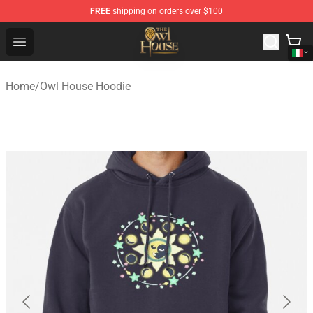
FREE
shipping on orders over $100
The Owl House Store - Official The Owl House Merchand
Open menu
Home
/
Owl House Hoodie