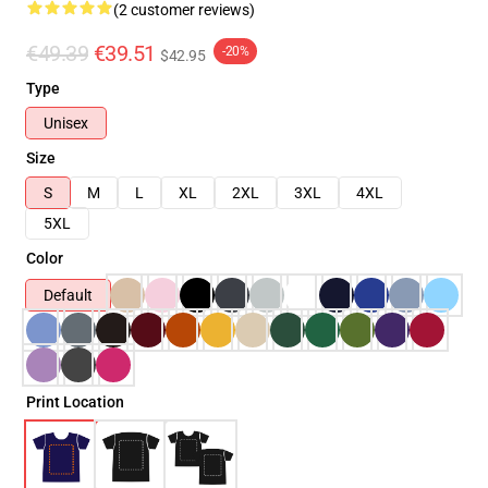
(2 customer reviews)
€49.39
€39.51
-20%
$42.95
Type
Unisex
Size
S
M
L
XL
2XL
3XL
4XL
5XL
Color
Default
Print Location