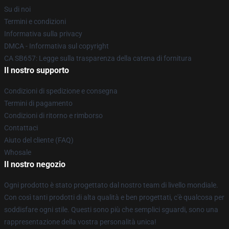
Su di noi
Termini e condizioni
Informativa sulla privacy
DMCA - Informativa sul copyright
CA SB657: Legge sulla trasparenza della catena di fornitura
Il nostro supporto
Condizioni di spedizione e consegna
Termini di pagamento
Condizioni di ritorno e rimborso
Contattaci
Aiuto del cliente (FAQ)
Whosale
Il nostro negozio
Ogni prodotto è stato progettato dal nostro team di livello mondiale.
Con così tanti prodotti di alta qualità e ben progettati, c'è qualcosa per
soddisfare ogni stile. Questi sono più che semplici sguardi, sono una
rappresentazione della vostra personalità unica!