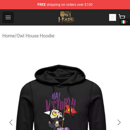
FREE
shipping on orders over $100
The Owl House Store - Official The Owl House Merchand
Open menu
Home
/
Owl House Hoodie