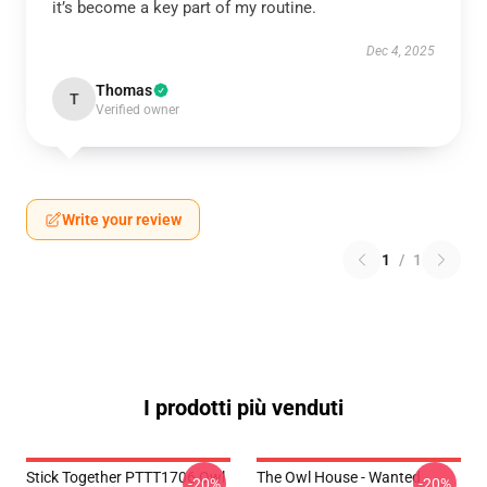
it’s become a key part of my routine.
Dec 4, 2025
Thomas
T
Verified owner
Write your review
1
/
1
I prodotti più venduti
Stick Together PTTT1706 Owl
The Owl House - Wanted
-20%
-20%