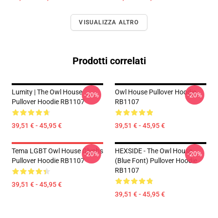
VISUALIZZA ALTRO
Prodotti correlati
Lumity | The Owl House
Owl House Pullover Hoodie
-20%
-20%
Pullover Hoodie RB1107
RB1107
39,51 € - 45,95 €
39,51 € - 45,95 €
Tema LGBT Owl House Glyphs
HEXSIDE - The Owl House
-20%
-20%
Pullover Hoodie RB1107
(Blue Font) Pullover Hoodie
RB1107
39,51 € - 45,95 €
39,51 € - 45,95 €