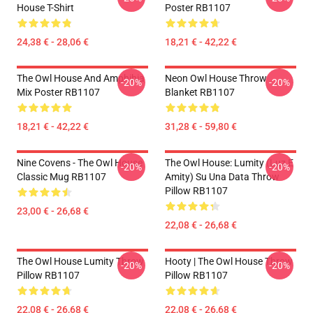
House T-Shirt
Poster RB1107
24,38 € - 28,06 €
18,21 € - 42,22 €
The Owl House And Amphibia
Neon Owl House Throw
-20%
-20%
Mix Poster RB1107
Blanket RB1107
18,21 € - 42,22 €
31,28 € - 59,80 €
Nine Covens - The Owl House
The Owl House: Lumity (Luz E
-20%
-20%
Classic Mug RB1107
Amity) Su Una Data Throw
Pillow RB1107
23,00 € - 26,68 €
22,08 € - 26,68 €
The Owl House Lumity Throw
Hooty | The Owl House Throw
-20%
-20%
Pillow RB1107
Pillow RB1107
22,08 € - 26,68 €
22,08 € - 26,68 €