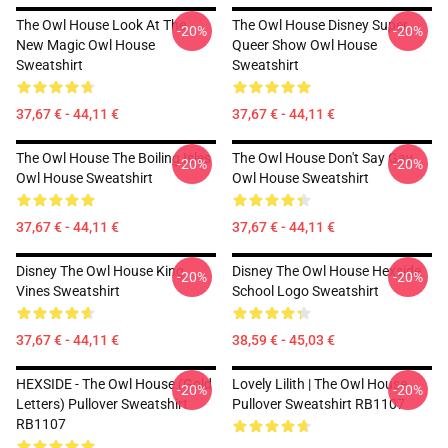
The Owl House Look At The
The Owl House Disney Super
-20%
-20%
New Magic Owl House
Queer Show Owl House
Sweatshirt
Sweatshirt
37,67 € - 44,11 €
37,67 € - 44,11 €
The Owl House The Boiling Isles
The Owl House Don't Say Gay
-20%
-20%
Owl House Sweatshirt
Owl House Sweatshirt
37,67 € - 44,11 €
37,67 € - 44,11 €
Disney The Owl House King
Disney The Owl House Hexside
-20%
-20%
Vines Sweatshirt
School Logo Sweatshirt
37,67 € - 44,11 €
38,59 € - 45,03 €
HEXSIDE - The Owl House (Gold
Lovely Lilith | The Owl House
-20%
-20%
Letters) Pullover Sweatshirt
Pullover Sweatshirt RB1107
RB1107