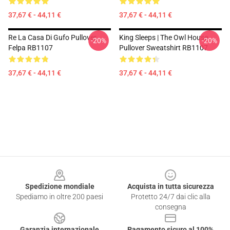
37,67 € - 44,11 €
37,67 € - 44,11 €
Re La Casa Di Gufo Pullover
King Sleeps | The Owl House
-20%
-20%
Felpa RB1107
Pullover Sweatshirt RB1107
37,67 € - 44,11 €
37,67 € - 44,11 €
Footer
Spedizione mondiale
Acquista in tutta sicurezza
Spediamo in oltre 200 paesi
Protetto 24/7 dai clic alla
consegna
Garanzia internazionale
Pagamento sicuro al 100%