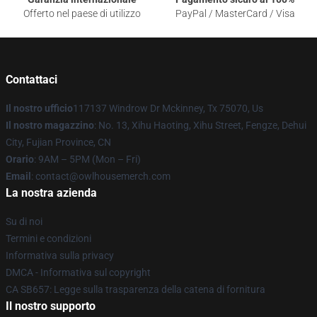
Offerto nel paese di utilizzo
PayPal / MasterCard / Visa
Contattaci
Il nostro ufficio
117137 Windrow Dr Mckinney, Tx 75070, Us
Il nostro magazzino
: No. 13, Xihu Haoting, Xihu Street, Fengze, Dehui
City, Fujian Province, CN
Orario
: 9AM – 5PM (Mon – Fri)
Email
: contact@owlhousemerch.com
La nostra azienda
Su di noi
Termini e condizioni
Informativa sulla privacy
DMCA - Informativa sul copyright
CA SB657: Legge sulla trasparenza della catena di fornitura
Il nostro supporto