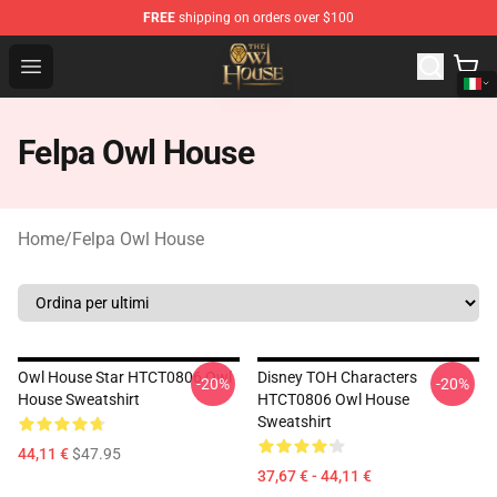
FREE
shipping on orders over $100
The Owl House Store - Official The Owl House Merchand
Open menu
Felpa Owl House
Home
/
Felpa Owl House
Owl House Star HTCT0806 Owl
Disney TOH Characters
-20%
-20%
House Sweatshirt
HTCT0806 Owl House
Sweatshirt
44,11 €
$47.95
37,67 € - 44,11 €