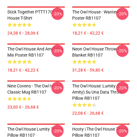
Stick Together PTTT1706 Owl
The Owl House - Wanted
-20%
-20%
House T-Shirt
Poster RB1107
24,38 € - 28,06 €
18,21 € - 42,22 €
The Owl House And Amphibia
Neon Owl House Throw
-20%
-20%
Mix Poster RB1107
Blanket RB1107
18,21 € - 42,22 €
31,28 € - 59,80 €
Nine Covens - The Owl House
The Owl House: Lumity (Luz E
-20%
-20%
Classic Mug RB1107
Amity) Su Una Data Throw
Pillow RB1107
23,00 € - 26,68 €
22,08 € - 26,68 €
The Owl House Lumity Throw
Hooty | The Owl House Throw
-20%
-20%
Pillow RB1107
Pillow RB1107