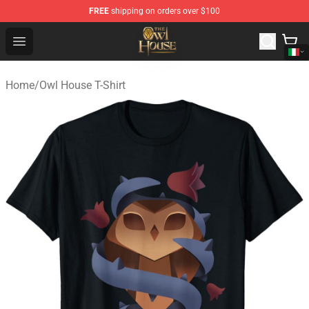
FREE
shipping on orders over $100
The Owl House Store - Official The Owl House Merchand
Open menu
Home
/
Owl House T-Shirt