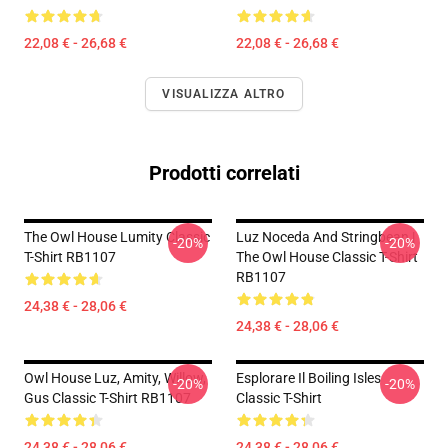
22,08 € - 26,68 €
22,08 € - 26,68 €
VISUALIZZA ALTRO
Prodotti correlati
The Owl House Lumity Classic
Luz Noceda And Stringbean |
-20%
-20%
T-Shirt RB1107
The Owl House Classic T-Shirt
RB1107
24,38 € - 28,06 €
24,38 € - 28,06 €
Owl House Luz, Amity, Willow,
Esplorare Il Boiling Isles
-20%
-20%
Gus Classic T-Shirt RB1107
Classic T-Shirt
24,38 € - 28,06 €
24,38 € - 28,06 €