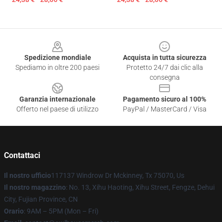
Footer
Spedizione mondiale
Acquista in tutta sicurezza
Spediamo in oltre 200 paesi
Protetto 24/7 dai clic alla
consegna
Garanzia internazionale
Pagamento sicuro al 100%
Offerto nel paese di utilizzo
PayPal / MasterCard / Visa
Contattaci
Il nostro ufficio
117137 Windrow Dr Mckinney, Tx 75070, Us
Il nostro magazzino
: No. 13, Xihu Haoting, Xihu Street, Fengze, Dehui
City, Fujian Province, CN
Orario
: 9AM – 5PM (Mon – Fri)