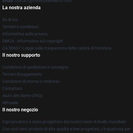
Email
: contact@owlhousemerch.com
La nostra azienda
Su di noi
Termini e condizioni
Informativa sulla privacy
DMCA - Informativa sul copyright
CA SB657: Legge sulla trasparenza della catena di fornitura
Il nostro supporto
Condizioni di spedizione e consegna
Termini di pagamento
Condizioni di ritorno e rimborso
Contattaci
Aiuto del cliente (FAQ)
Whosale
Il nostro negozio
Ogni prodotto è stato progettato dal nostro team di livello mondiale.
Con così tanti prodotti di alta qualità e ben progettati, c'è qualcosa per