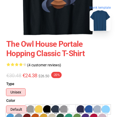
blank template
The Owl House Portale
Hopping Classic T-Shirt
(4 customer reviews)
€30.48
€24.38
-20%
$26.50
Type
Unisex
Color
Default