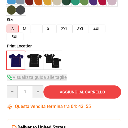
Size
S
M
L
XL
2XL
3XL
4XL
5XL
Print Location
Visualizza guida alle taglie
Quantity
AGGIUNGI AL CARRELLO
Questa vendita termina tra
04
:
43
:
54
Deliver to United States