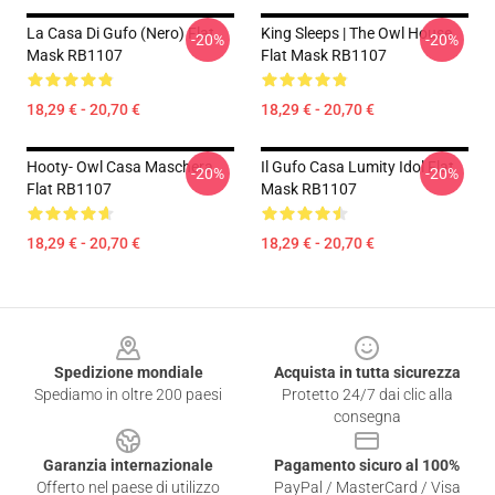
La Casa Di Gufo (nero) Flat
King Sleeps | The Owl House
-20%
-20%
Mask RB1107
Flat Mask RB1107
18,29 € - 20,70 €
18,29 € - 20,70 €
Hooty- Owl Casa Maschera
Il Gufo Casa Lumity Idol Flat
-20%
-20%
Flat RB1107
Mask RB1107
18,29 € - 20,70 €
18,29 € - 20,70 €
Footer
Spedizione mondiale
Acquista in tutta sicurezza
Spediamo in oltre 200 paesi
Protetto 24/7 dai clic alla
consegna
Garanzia internazionale
Pagamento sicuro al 100%
Offerto nel paese di utilizzo
PayPal / MasterCard / Visa