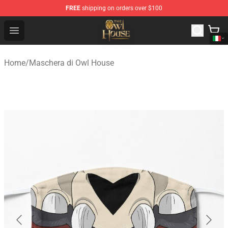
FREE
shipping on orders over $100
The Owl House Store - Official The Owl House Merchand
Open menu
Home
/
Maschera di Owl House