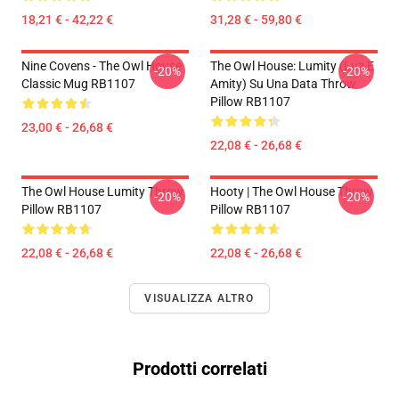
18,21 € - 42,22 €
31,28 € - 59,80 €
Nine Covens - The Owl House
The Owl House: Lumity (Luz E
-20%
-20%
Classic Mug RB1107
Amity) Su Una Data Throw
Pillow RB1107
23,00 € - 26,68 €
22,08 € - 26,68 €
The Owl House Lumity Throw
Hooty | The Owl House Throw
-20%
-20%
Pillow RB1107
Pillow RB1107
22,08 € - 26,68 €
22,08 € - 26,68 €
VISUALIZZA ALTRO
Prodotti correlati