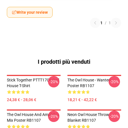
Write your review
1
/
1
I prodotti più venduti
Stick Together PTTT1706 Owl
The Owl House - Wanted
-20%
-20%
House T-Shirt
Poster RB1107
24,38 € - 28,06 €
18,21 € - 42,22 €
The Owl House And Amphibia
Neon Owl House Throw
-20%
-20%
Mix Poster RB1107
Blanket RB1107