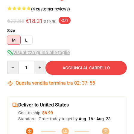
(4 customer reviews)
€22.88
€18.31
-20%
$19.90
Size
M
L
Visualizza guida alle taglie
Quantity
AGGIUNGI AL CARRELLO
Questa vendita termina tra
02
:
37
:
54
Deliver to United States
Cost to ship:
$6.99
Standard - Order today to get by
Aug. 16 - Aug. 23