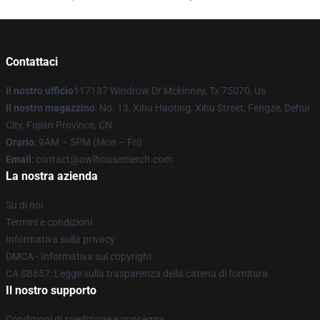
Contattaci
Il nostro ufficio
117137 Windrow Dr Mckinney, Tx 75070, Us
Il nostro magazzino
: No. 13, Xihu Haoting, Xihu Street, Fengze, Dehui
City, Fujian Province, CN
Orario
: 9AM – 5PM (Mon – Fri)
Email
: contact@owlhousemerch.com
La nostra azienda
Su di noi
Termini e condizioni
Informativa sulla privacy
DMCA - Informativa sul copyright
CA SB657: Legge sulla trasparenza della catena di fornitura
Il nostro supporto
Condizioni di spedizione e consegna