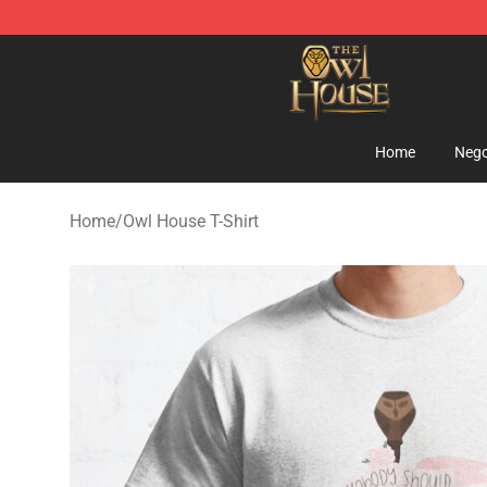
The Owl House Store - Official The Owl House Mercha
Home
Nego
Home
/
Owl House T-Shirt