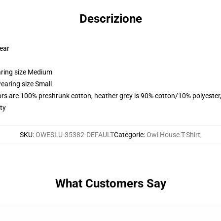
Descrizione
wear
aring size Medium
earing size Small
lors are 100% preshrunk cotton, heather grey is 90% cotton/10% polyester
ty
SKU
:
OWESLU-35382-DEFAULT
Categorie
:
Owl House T-Shirt
,
What Customers Say