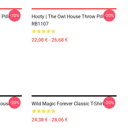
-20%
-20%
 Pillow
Hooty | The Owl House Throw Pillow
RB1107
22,08 € - 26,68 €
-20%
-20%
House
Wild Magic Forever Classic T-Shirt
24,38 € - 28,06 €