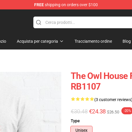
FREE
shipping on orders over $100
ndise Shop
zio
Acquista per categoria
Tracciamento ordine
Blog
The Owl House F
RB1107
(3 customer reviews
€30.48
€24.38
-20%
$26.50
Type
Unisex