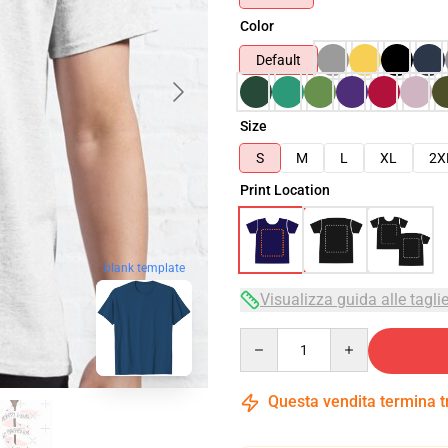
Color
Default
Size
S
M
L
XL
2X
Print Location
blank template
Visualizza guida alle tagli
Quantity
Questa vendita termina 