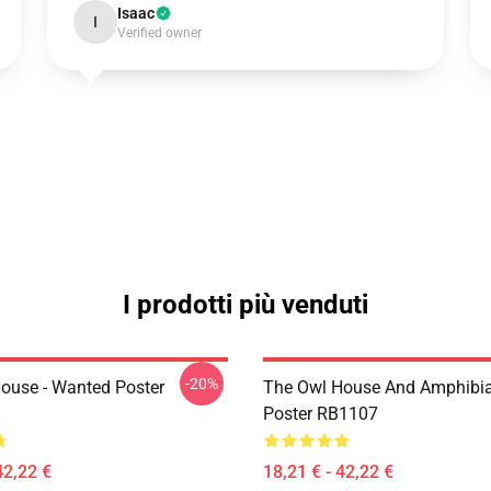
Isaac
I
Verified owner
I prodotti più venduti
-20%
ouse - Wanted Poster
The Owl House And Amphibi
Poster RB1107
42,22 €
18,21 € - 42,22 €