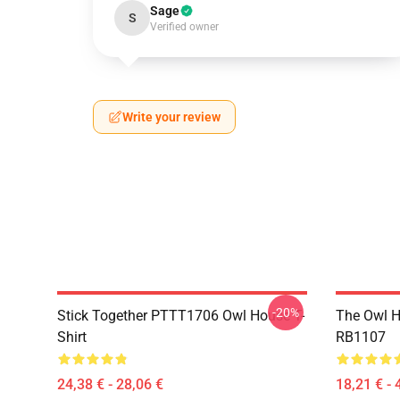
Sage
S
Verified owner
Write your review
-20%
Stick Together PTTT1706 Owl House T-
The Owl H
Shirt
RB1107
24,38 € - 28,06 €
18,21 € - 