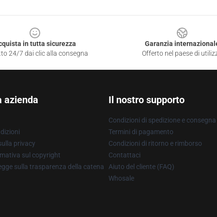
cquista in tutta sicurezza
Garanzia internazional
to 24/7 dai clic alla consegna
Offerto nel paese di utiliz
a azienda
Il nostro supporto
Condizioni di spedizione e consegna
dizioni
Termini di pagamento
ulla privacy
Condizioni di ritorno e rimborso
mativa sul copyright
Contattaci
gge sulla trasparenza della catena
Aiuto del cliente (FAQ)
Whosale