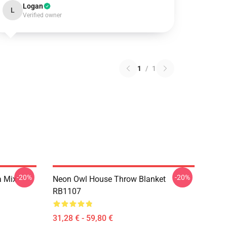
Logan
L
Verified owner
1
/
1
-20%
-20%
a Mix
Neon Owl House Throw Blanket
RB1107
31,28 € - 59,80 €