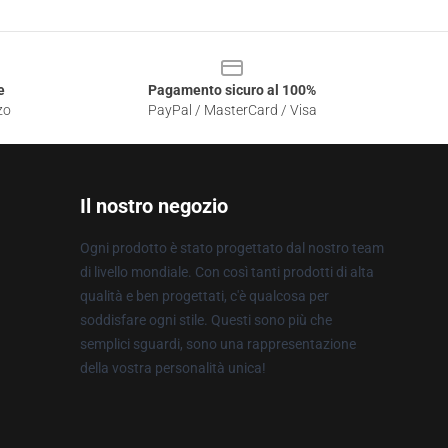
e
Pagamento sicuro al 100%
zo
PayPal / MasterCard / Visa
Il nostro negozio
Ogni prodotto è stato progettato dal nostro team
di livello mondiale. Con così tanti prodotti di alta
qualità e ben progettati, c'è qualcosa per
soddisfare ogni stile. Questi sono più che
semplici sguardi, sono una rappresentazione
della vostra personalità unica!