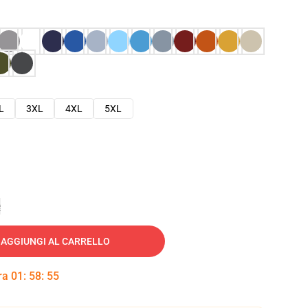
L
3XL
4XL
5XL
e
AGGIUNGI AL CARRELLO
tra
01
:
58
:
54