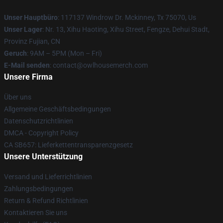
Unser Hauptbüro
: 117137 Windrow Dr. Mckinney, Tx 75070, Us
Unser Lager
: Nr. 13, Xihu Haoting, Xihu Street, Fengze, Dehui Stadt,
Provinz Fujian, CN
Geruch
: 9AM – 5PM (Mon – Fri)
E-Mail senden
: contact@owlhousemerch.com
Unsere Firma
Über uns
Allgemeine Geschäftsbedingungen
Datenschutzrichtlinien
DMCA - Copyright Policy
CA SB657: Lieferkettentransparenzgesetz
Unsere Unterstützung
Versand und Lieferrichtlinien
Zahlungsbedingungen
Return & Refund Richtlinien
Kontaktieren Sie uns