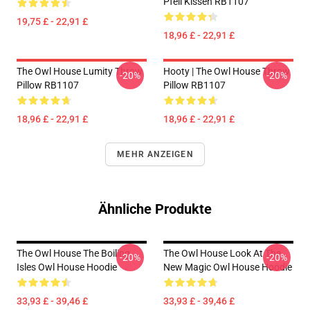
Pfeil Kissen RB1107
19,75 £ - 22,91 £
18,96 £ - 22,91 £
The Owl House Lumity Throw
Hooty | The Owl House Throw
-20%
-20%
Pillow RB1107
Pillow RB1107
18,96 £ - 22,91 £
18,96 £ - 22,91 £
MEHR ANZEIGEN
Ähnliche Produkte
The Owl House The Boiling
The Owl House Look At The
-20%
-20%
Isles Owl House Hoodie
New Magic Owl House Hoodie
33,93 £ - 39,46 £
33,93 £ - 39,46 £