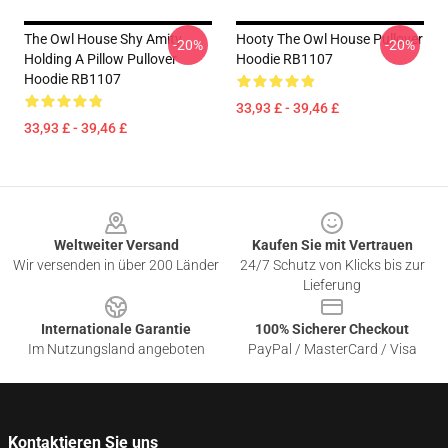
The Owl House Shy Amity
Hooty The Owl House Pullover
-20%
-20%
Holding A Pillow Pullover
Hoodie RB1107
Hoodie RB1107
33,93 £ - 39,46 £
33,93 £ - 39,46 £
Footer
Weltweiter Versand
Kaufen Sie mit Vertrauen
Wir versenden in über 200 Länder
24/7 Schutz von Klicks bis zur
Lieferung
Internationale Garantie
100% Sicherer Checkout
Im Nutzungsland angeboten
PayPal / MasterCard / Visa
Kontaktieren Sie uns