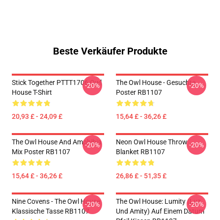
Beste Verkäufer Produkte
Stick Together PTTT1706 Owl
The Owl House - Gesuchte
-20%
-20%
House T-Shirt
Poster RB1107
20,93 £ - 24,09 £
15,64 £ - 36,26 £
The Owl House And Amphibia
Neon Owl House Throw
-20%
-20%
Mix Poster RB1107
Blanket RB1107
15,64 £ - 36,26 £
26,86 £ - 51,35 £
Nine Covens - The Owl House
The Owl House: Lumity (Luz
-20%
-20%
Klassische Tasse RB1107
Und Amity) Auf Einem Datum