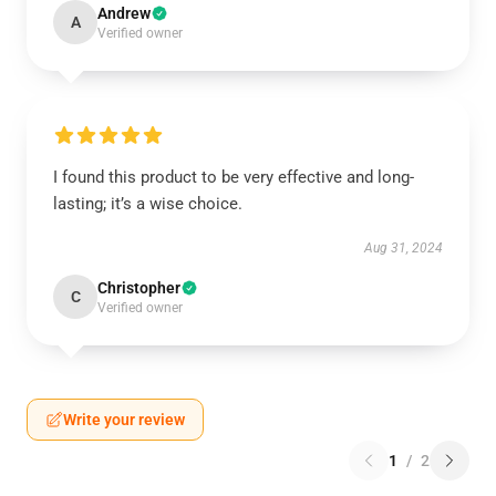
Andrew
A
Verified owner
I found this product to be very effective and long-
lasting; it’s a wise choice.
Aug 31, 2024
Christopher
C
Verified owner
Write your review
1
/
2