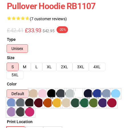
Pullover Hoodie RB1107
(7 customer reviews)
£42.41
£33.93
-20%
$42.95
Type
Unisex
Size
S
M
L
XL
2XL
3XL
4XL
5XL
Color
Default
Print Location