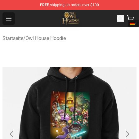
FREE
shipping on orders over $100
The Owl House Store - Official The Owl House Merchand
Open menu
Startseite
/
Owl House Hoodie