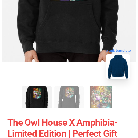
blank template
The Owl House X Amphibia-
Limited Edition | Perfect Gift