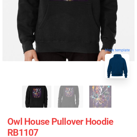
blank template
Owl House Pullover Hoodie
RB1107