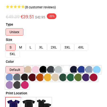
(8 customer reviews)
€49.39
€39.51
-20%
$42.95
Type
Unisex
Size
S
M
L
XL
2XL
3XL
4XL
5XL
Color
Default
Print Location