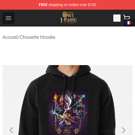
FREE
shipping on orders over $100
The Owl House Store - Official The Owl House Merchand
Open menu
Accueil
/
Chouette Hoodie