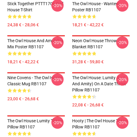
Stick Together PTTT1706 Owl
The Owl House - Wanted
-20%
-20%
House T-Shirt
Poster RB1107
24,38 € - 28,06 €
18,21 € - 42,22 €
The Owl House And Amphibia
Neon Owl House Throw
-20%
-20%
Mix Poster RB1107
Blanket RB1107
18,21 € - 42,22 €
31,28 € - 59,80 €
Nine Covens - The Owl House
The Owl House: Lumity (Luz
-20%
-20%
Classic Mug RB1107
And Amity) On A Date Throw
Pillow RB1107
23,00 € - 26,68 €
22,08 € - 26,68 €
The Owl House Lumity Throw
Hooty | The Owl House Throw
-20%
-20%
Pillow RB1107
Pillow RB1107