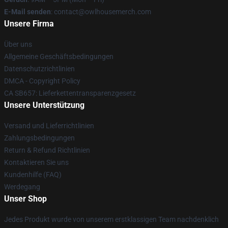
E-Mail senden
: contact@owlhousemerch.com
Unsere Firma
Über uns
Allgemeine Geschäftsbedingungen
Datenschutzrichtlinien
DMCA - Copyright Policy
CA SB657: Lieferkettentransparenzgesetz
Unsere Unterstützung
Versand und Lieferrichtlinien
Zahlungsbedingungen
Return & Refund Richtlinien
Kontaktieren Sie uns
Kundenhilfe (FAQ)
Werdegang
Unser Shop
Jedes Produkt wurde von unserem erstklassigen Team nachdenklich