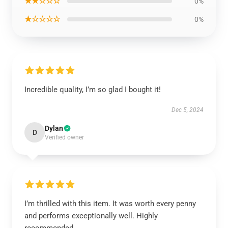
★★☆☆☆
0%
★☆☆☆☆
0%
Incredible quality, I’m so glad I bought it!
Dec 5, 2024
Dylan
D
Verified owner
I’m thrilled with this item. It was worth every penny
and performs exceptionally well. Highly