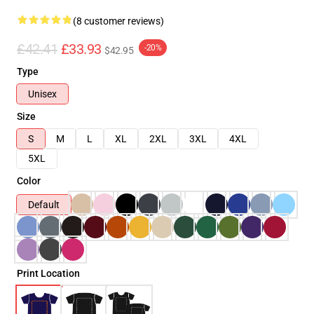
(8 customer reviews)
£42.41
£33.93
-20%
$42.95
Type
Unisex
Size
S
M
L
XL
2XL
3XL
4XL
5XL
Color
Default
Print Location