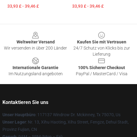
33,93 £ - 39,46 £
33,93 £ - 39,46 £
Footer
Weltweiter Versand
Kaufen Sie mit Vertrauen
Wir versenden in über 200 Länder
24/7 Schutz von Klicks bis zur
Lieferung
Internationale Garantie
100% Sicherer Checkout
Im Nutzungsland angeboten
PayPal / MasterCard / Visa
Kontaktieren Sie uns
Unser Hauptbüro
: 117137 Windrow Dr. Mckinney, Tx 75070, Us
Unser Lager
: Nr. 13, Xihu Haoting, Xihu Street, Fengze, Dehui Stadt,
Provinz Fujian, CN
Geruch
: 9AM – 5PM (Mon – Fri)