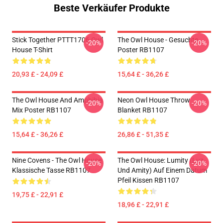
Beste Verkäufer Produkte
Stick Together PTTT1706 Owl
The Owl House - Gesuchte
-20%
-20%
House T-Shirt
Poster RB1107
20,93 £ - 24,09 £
15,64 £ - 36,26 £
The Owl House And Amphibia
Neon Owl House Throw
-20%
-20%
Mix Poster RB1107
Blanket RB1107
15,64 £ - 36,26 £
26,86 £ - 51,35 £
Nine Covens - The Owl House
The Owl House: Lumity (Luz
-20%
-20%
Klassische Tasse RB1107
Und Amity) Auf Einem Datum
Pfeil Kissen RB1107
19,75 £ - 22,91 £
18,96 £ - 22,91 £