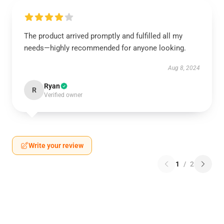
The product arrived promptly and fulfilled all my
needs—highly recommended for anyone looking.
Aug 8, 2024
Ryan
R
Verified owner
Write your review
1
/
2