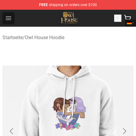
FREE
shipping on orders over $100
The Owl House Store - Official The Owl House Merchand
Open menu
Startseite
/
Owl House Hoodie