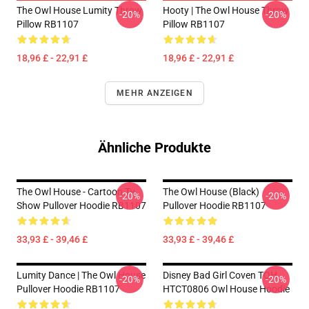
The Owl House Lumity Throw
Hooty | The Owl House Throw
-20%
-20%
Pillow RB1107
Pillow RB1107
18,96 £ - 22,91 £
18,96 £ - 22,91 £
MEHR ANZEIGEN
Ähnliche Produkte
The Owl House - Cartoon Tv
The Owl House (Black)
-20%
-20%
Show Pullover Hoodie RB1107
Pullover Hoodie RB1107
33,93 £ - 39,46 £
33,93 £ - 39,46 £
Lumity Dance | The Owl House
Disney Bad Girl Coven TOH
-20%
-20%
Pullover Hoodie RB1107
HTCT0806 Owl House Hoodie