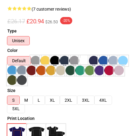
(7 customer reviews)
£26.17
£20.94
-20%
$26.50
Type
Unisex
Color
Default
Size
S
M
L
XL
2XL
3XL
4XL
5XL
Print Location