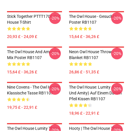
Stick Together PTTT1706 Owl
The Owl House - Gesuchte
-20%
-20%
House T-Shirt
Poster RB1107
20,93 £ - 24,09 £
15,64 £ - 36,26 £
The Owl House And Amphibia
Neon Owl House Throw
-20%
-20%
Mix Poster RB1107
Blanket RB1107
15,64 £ - 36,26 £
26,86 £ - 51,35 £
Nine Covens - The Owl House
The Owl House: Lumity (Luz
-20%
-20%
Klassische Tasse RB1107
Und Amity) Auf Einem Datum
Pfeil Kissen RB1107
19,75 £ - 22,91 £
18,96 £ - 22,91 £
The Owl House Lumity Throw
Hooty | The Owl House Throw
-20%
-20%