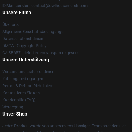
E-Mail senden
: contact@owlhousemerch.com
Unsere Firma
Über uns
Allgemeine Geschäftsbedingungen
Datenschutzrichtlinien
DMCA - Copyright Policy
CA SB657: Lieferkettentransparenzgesetz
Unsere Unterstützung
Versand und Lieferrichtlinien
Zahlungsbedingungen
Return & Refund Richtlinien
Kontaktieren Sie uns
Kundenhilfe (FAQ)
Werdegang
Unser Shop
Jedes Produkt wurde von unserem erstklassigen Team nachdenklich