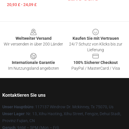
20,93 £ - 24,09 £
Footer
Weltweiter Versand
Kaufen Sie mit Vertrauen
Wir versenden in über 200 Länder
24/7 Schutz von Klicks bis zur
Lieferung
Internationale Garantie
100% Sicherer Checkout
Im Nutzungsland angeboten
PayPal / MasterCard / Visa
Kontaktieren Sie uns
Unser Hauptbüro
: 117137 Windrow Dr. Mckinney, Tx 75070, Us
Unser Lager
: Nr. 13, Xihu Haoting, Xihu Street, Fengze, Dehui Stadt,
Provinz Fujian, CN
Geruch
: 9AM – 5PM (Mon – Fri)