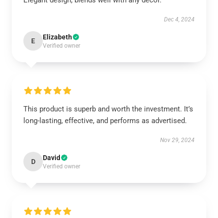
Elegant design, blends well with any décor.
Dec 4, 2024
Elizabeth
E
Verified owner
This product is superb and worth the investment. It’s
long-lasting, effective, and performs as advertised.
Nov 29, 2024
David
D
Verified owner