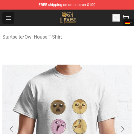
FREE
shipping on orders over $100
The Owl House Store - Official The Owl House Merchand
Open menu
Startseite
/
Owl House T-Shirt