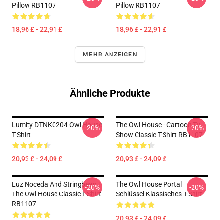
Pillow RB1107
Pillow RB1107
18,96 £ - 22,91 £
18,96 £ - 22,91 £
MEHR ANZEIGEN
Ähnliche Produkte
Lumity DTNK0204 Owl House
The Owl House - Cartoon Tv
-20%
-20%
T-Shirt
Show Classic T-Shirt RB1107
20,93 £ - 24,09 £
20,93 £ - 24,09 £
Luz Noceda And Stringbean |
The Owl House Portal
-20%
-20%
The Owl House Classic T-Shirt
Schlüssel Klassisches T-Shirt
RB1107
20,93 £ - 24,09 £