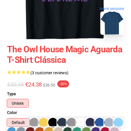
blank template
The Owl House Magic Aguarda
T-Shirt Clássica
(3 customer reviews)
€30.48
€24.38
-20%
$26.50
Type
Unisex
Color
Default