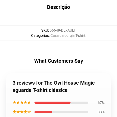
Descrição
SKU
:
56649-DEFAULT
Categorias
:
Casa da coruja T-shirt
,
What Customers Say
3 reviews for The Owl House Magic
aguarda T-shirt clássica
★★★★★
67%
★★★★☆
33%