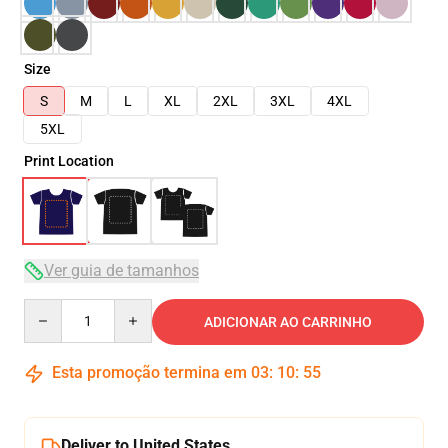
Size
S
M
L
XL
2XL
3XL
4XL
5XL
Print Location
Ver guia de tamanhos
Quantity
ADICIONAR AO CARRINHO
Esta promoção termina em
03
:
10
:
54
Deliver to United States