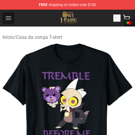
FREE
shipping on orders over $100
The Owl House Store - Official The Owl House Merchand
Open menu
Início
/
Casa da coruja T-shirt