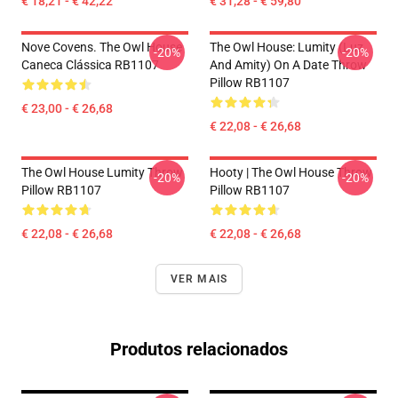
€ 18,21 - € 42,22
€ 31,28 - € 59,80
Nove Covens. The Owl House
The Owl House: Lumity (Luz
-20%
-20%
Caneca Clássica RB1107
And Amity) On A Date Throw
Pillow RB1107
€ 23,00 - € 26,68
€ 22,08 - € 26,68
The Owl House Lumity Throw
Hooty | The Owl House Throw
-20%
-20%
Pillow RB1107
Pillow RB1107
€ 22,08 - € 26,68
€ 22,08 - € 26,68
VER MAIS
Produtos relacionados