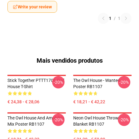
Write your review
1
/
1
Mais vendidos produtos
Stick Together PTTT1706 Owl
The Owl House - Wanted
-20%
-20%
House T-Shirt
Poster RB1107
€ 24,38 - € 28,06
€ 18,21 - € 42,22
The Owl House And Amphibia
Neon Owl House Throw
-20%
-20%
Mix Poster RB1107
Blanket RB1107