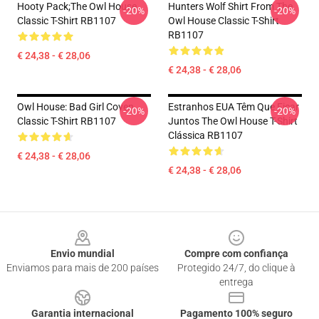
Hooty Pack;The Owl House
Hunters Wolf Shirt From The
-20%
-20%
Classic T-Shirt RB1107
Owl House Classic T-Shirt
RB1107
€ 24,38 - € 28,06
€ 24,38 - € 28,06
Owl House: Bad Girl Coven
Estranhos EUA Têm Que Ficar
-20%
-20%
Classic T-Shirt RB1107
Juntos The Owl House T-Shirt
Clássica RB1107
€ 24,38 - € 28,06
€ 24,38 - € 28,06
Footer
Envio mundial
Compre com confiança
Enviamos para mais de 200 países
Protegido 24/7, do clique à
entrega
Garantia internacional
Pagamento 100% seguro