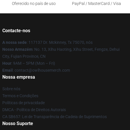
Oferecido no país de uso
PayPal / MasterCard / Visa
Contacte-nos
A nossa sede
: 117137 Dr. Mckinney, Tx 75070, nós
Nosso Armazém
: No. 13, Xihu Haoting, Xihu Street, Fengze, Dehui
City, Fujian Province, CN
Hour
: 9AM – 5PM (Mon – Fri)
Email
: contact@owlhousemerch.com
Nossa empresa
Sobre nós
Termos e Condições
Políticas de privacidade
DMCA - Política de Direitos Autorais
CA SB657: Lei de Transparência de Cadeia de Suprimentos
Nosso Suporte