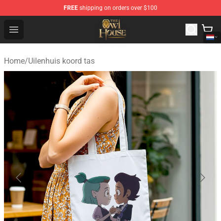
FREE
shipping on orders over $100
The Owl House Store - Official The Owl House Merchand
Open menu
Home
/
Uilenhuis koord tas