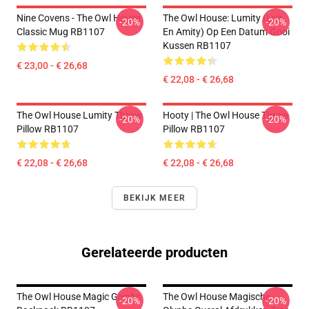
Nine Covens - The Owl House
The Owl House: Lumity (Luz
-20%
-20%
Classic Mug RB1107
En Amity) Op Een Datum Gooi
Kussen RB1107
€ 23,00 - € 26,68
€ 22,08 - € 26,68
The Owl House Lumity Throw
Hooty | The Owl House Throw
-20%
-20%
Pillow RB1107
Pillow RB1107
€ 22,08 - € 26,68
€ 22,08 - € 26,68
BEKIJK MEER
Gerelateerde producten
The Owl House Magic Glyphs
The Owl House Magische
-20%
-20%