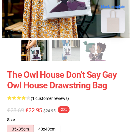
blank template
The Owl House Don't Say Gay
Owl House Drawstring Bag
(1 customer reviews)
€28.69
€22.95
-20%
$24.95
Size
35x35cm
40x40cm