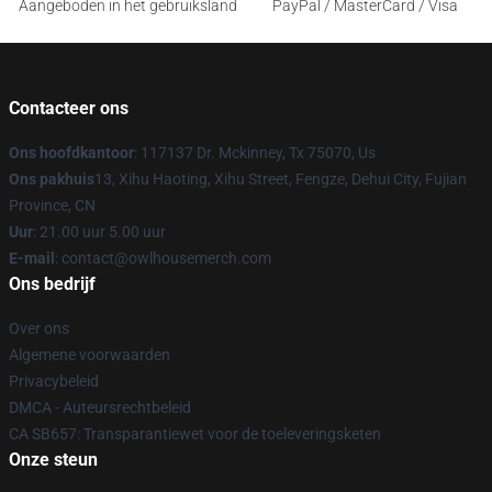
Aangeboden in het gebruiksland
PayPal / MasterCard / Visa
Contacteer ons
Ons hoofdkantoor
: 117137 Dr. Mckinney, Tx 75070, Us
Ons pakhuis
13, Xihu Haoting, Xihu Street, Fengze, Dehui City, Fujian
Province, CN
Uur
: 21.00 uur 5.00 uur
E-mail
: contact@owlhousemerch.com
Ons bedrijf
Over ons
Algemene voorwaarden
Privacybeleid
DMCA - Auteursrechtbeleid
CA SB657: Transparantiewet voor de toeleveringsketen
Onze steun