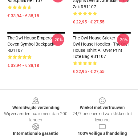
Backpack RB1107
Glyphs Overal Afdrukken Tote
Zak RB1107
€ 33,94 - € 38,18
€ 22,95 - € 27,55
The Owl House Emperor's
The Owl House Sticker - The
-20%
-20%
Coven Symbol Backpack
Owl House Hoodies - The Owl
RB1107
House Tshirt All Over Print
Tote Bag RB1107
€ 33,94 - € 38,18
€ 22,95 - € 27,55
Footer
Wereldwijde verzending
Winkel met vertrouwen
Wij verzenden naar meer dan 200
24/7 beschermd van klikken tot
landen
levering
Internationale garantie
100% veilige afhandeling