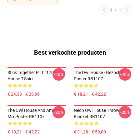
1
/
1
Best verkochte producten
Stick Together PTTT1706 Owl
The Owl House - Gezochte
-20%
-20%
House T-Shirt
Poster RB1107
€ 24,38 - € 28,06
€ 18,21 - € 42,22
The Owl House And Amphibia
Neon Owl House Throw
-20%
-20%
Mix Poster RB1107
Blanket RB1107
€ 18,21 - € 42,22
€ 31,28 - € 59,80