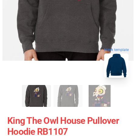
blank template
King The Owl House Pullover
Hoodie RB1107