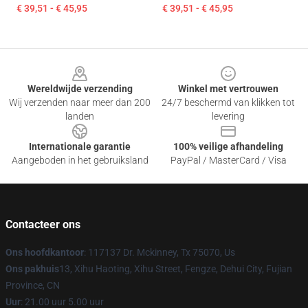
€ 39,51 - € 45,95
€ 39,51 - € 45,95
Footer
Wereldwijde verzending
Winkel met vertrouwen
Wij verzenden naar meer dan 200
24/7 beschermd van klikken tot
landen
levering
Internationale garantie
100% veilige afhandeling
Aangeboden in het gebruiksland
PayPal / MasterCard / Visa
Contacteer ons
Ons hoofdkantoor
: 117137 Dr. Mckinney, Tx 75070, Us
Ons pakhuis
13, Xihu Haoting, Xihu Street, Fengze, Dehui City, Fujian
Province, CN
Uur
: 21.00 uur 5.00 uur