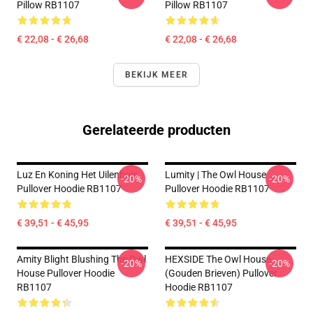
Pillow RB1107
Pillow RB1107
€ 22,08 - € 26,68
€ 22,08 - € 26,68
BEKIJK MEER
Gerelateerde producten
Luz En Koning Het Uilenhuis
Lumity | The Owl House
-20%
-20%
Pullover Hoodie RB1107
Pullover Hoodie RB1107
€ 39,51 - € 45,95
€ 39,51 - € 45,95
Amity Blight Blushing The Owl
HEXSIDE The Owl House
-20%
-20%
House Pullover Hoodie
(Gouden Brieven) Pullover
RB1107
Hoodie RB1107