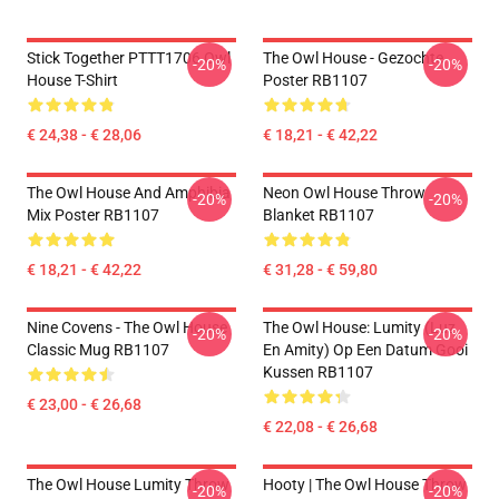
Stick Together PTTT1706 Owl
The Owl House - Gezochte
-20%
-20%
House T-Shirt
Poster RB1107
€ 24,38 - € 28,06
€ 18,21 - € 42,22
The Owl House And Amphibia
Neon Owl House Throw
-20%
-20%
Mix Poster RB1107
Blanket RB1107
€ 18,21 - € 42,22
€ 31,28 - € 59,80
Nine Covens - The Owl House
The Owl House: Lumity (Luz
-20%
-20%
Classic Mug RB1107
En Amity) Op Een Datum Gooi
Kussen RB1107
€ 23,00 - € 26,68
€ 22,08 - € 26,68
The Owl House Lumity Throw
Hooty | The Owl House Throw
-20%
-20%