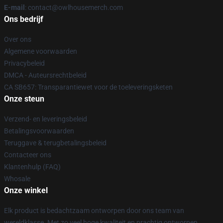
E-mail
: contact@owlhousemerch.com
Ons bedrijf
Over ons
Algemene voorwaarden
Privacybeleid
DMCA - Auteursrechtbeleid
CA SB657: Transparantiewet voor de toeleveringsketen
Onze steun
Verzend- en leveringsbeleid
Betalingsvoorwaarden
Teruggave & terugbetalingsbeleid
Contacteer ons
Klantenhulp (FAQ)
Whosale
Onze winkel
Elk product is bedachtzaam ontworpen door ons team van
wereldklasse. Met zo veel hoge kwaliteit en prachtig ontworpen