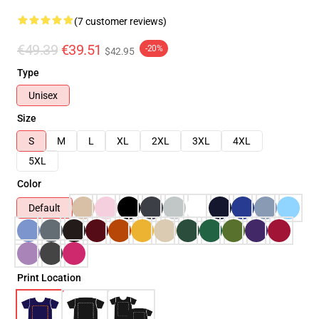
(7 customer reviews)
€49.39
€39.51
-20%
$42.95
Type
Unisex
Size
S
M
L
XL
2XL
3XL
4XL
5XL
Color
Default
Print Location