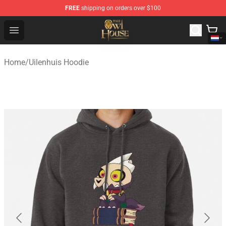
FREE
shipping on orders over $100
The Owl House Store - Official The Owl House Merchand
Open menu
Home
/
Uilenhuis Hoodie