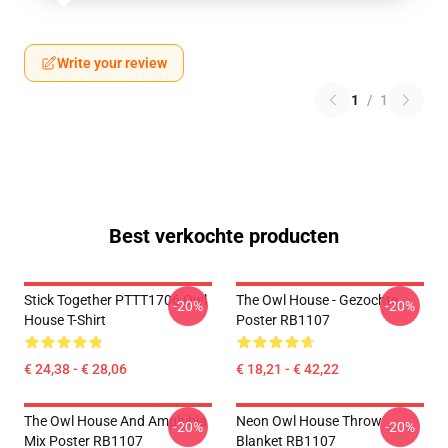
Write your review
1
/
1
Best verkochte producten
Stick Together PTTT1706 Owl
The Owl House - Gezochte
-20%
-20%
House T-Shirt
Poster RB1107
€ 24,38 - € 28,06
€ 18,21 - € 42,22
The Owl House And Amphibia
Neon Owl House Throw
-20%
-20%
Mix Poster RB1107
Blanket RB1107