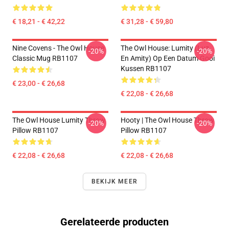
€ 18,21 - € 42,22
€ 31,28 - € 59,80
Nine Covens - The Owl House
The Owl House: Lumity (Luz
-20%
-20%
Classic Mug RB1107
En Amity) Op Een Datum Gooi
Kussen RB1107
€ 23,00 - € 26,68
€ 22,08 - € 26,68
The Owl House Lumity Throw
Hooty | The Owl House Throw
-20%
-20%
Pillow RB1107
Pillow RB1107
€ 22,08 - € 26,68
€ 22,08 - € 26,68
BEKIJK MEER
Gerelateerde producten