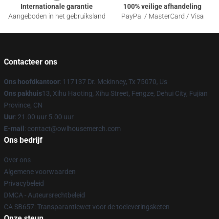
Internationale garantie
100% veilige afhandeling
Aangeboden in het gebruiksland
PayPal / MasterCard / Visa
Contacteer ons
Ons hoofdkantoor
: 117137 Dr. Mckinney, Tx 75070, Us
Ons pakhuis
13, Xihu Haoting, Xihu Street, Fengze, Dehui City, Fujian
Province, CN
Uur
: 21.00 uur 5.00 uur
E-mail
: contact@owlhousemerch.com
Ons bedrijf
Over ons
Algemene voorwaarden
Privacybeleid
DMCA - Auteursrechtbeleid
CA SB657: Transparantiewet voor de toeleveringsketen
Onze steun