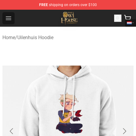
FREE
shipping on orders over $100
The Owl House Store - Official The Owl House Merchand
Open menu
Home
/
Uilenhuis Hoodie