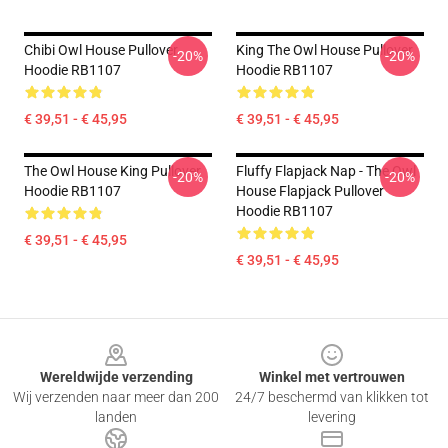
Chibi Owl House Pullover
King The Owl House Pullover
-20%
-20%
Hoodie RB1107
Hoodie RB1107
€ 39,51 - € 45,95
€ 39,51 - € 45,95
The Owl House King Pullover
Fluffy Flapjack Nap - The Owl
-20%
-20%
Hoodie RB1107
House Flapjack Pullover
Hoodie RB1107
€ 39,51 - € 45,95
€ 39,51 - € 45,95
Footer
Wereldwijde verzending
Winkel met vertrouwen
Wij verzenden naar meer dan 200
24/7 beschermd van klikken tot
landen
levering