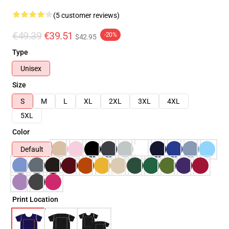
(5 customer reviews)
€49.39
€39.51
-20%
$42.95
Type
Unisex
Size
S
M
L
XL
2XL
3XL
4XL
5XL
Color
Default
Print Location