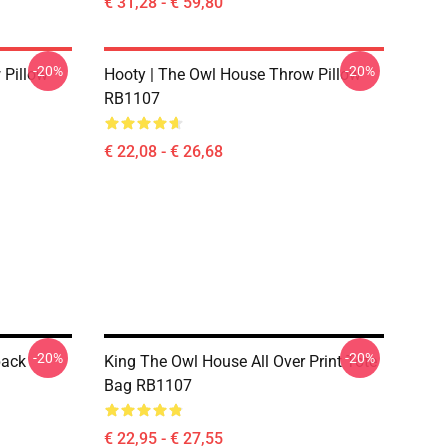
€ 31,28 - € 59,80
-20%
-20%
 Pillow
Hooty | The Owl House Throw Pillow
RB1107
€ 22,08 - € 26,68
-20%
-20%
pack
King The Owl House All Over Print Tote
Bag RB1107
€ 22,95 - € 27,55