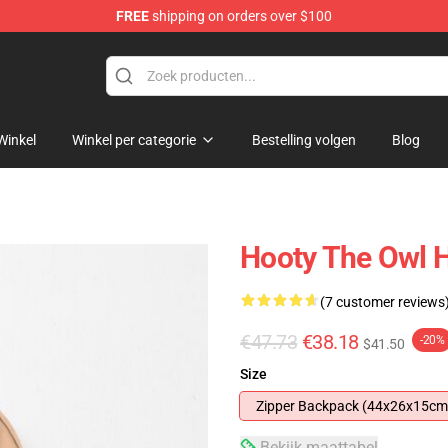
FREE
shipping on orders over $100
ndise Shop
Winkel
Winkel per categorie
Bestelling volgen
Blog
Hooty The Owl 
(7 customer reviews
€47.73
€38.18
-20%
$41.50
Size
Zipper Backpack (44x26x15cm
Bekijk maattabel