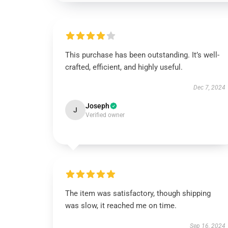
This purchase has been outstanding. It’s well-
crafted, efficient, and highly useful.
Dec 7, 2024
Joseph
J
Verified owner
The item was satisfactory, though shipping
was slow, it reached me on time.
Sep 16, 2024