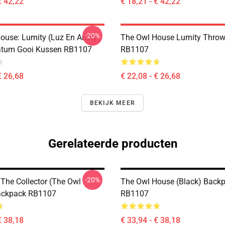
€ 42,22
€ 18,21 - € 42,22
-20%
ouse: Lumity (Luz En Amity)
The Owl House Lumity Throw
atum Gooi Kussen RB1107
RB1107
€ 26,68
€ 22,08 - € 26,68
BEKIJK MEER
Gerelateerde producten
-20%
The Collector (The Owl
The Owl House (Black) Back
ackpack RB1107
RB1107
€ 38,18
€ 33,94 - € 38,18