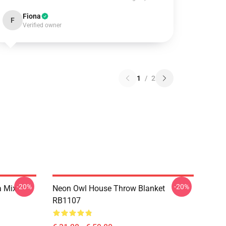
Fiona
F
Verified owner
1
/
2
-20%
-20%
a Mix
Neon Owl House Throw Blanket
RB1107