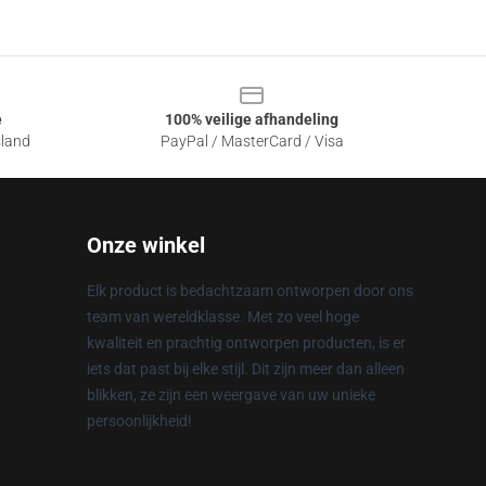
e
100% veilige afhandeling
sland
PayPal / MasterCard / Visa
Onze winkel
Elk product is bedachtzaam ontworpen door ons
team van wereldklasse. Met zo veel hoge
kwaliteit en prachtig ontworpen producten, is er
iets dat past bij elke stijl. Dit zijn meer dan alleen
blikken, ze zijn een weergave van uw unieke
persoonlijkheid!