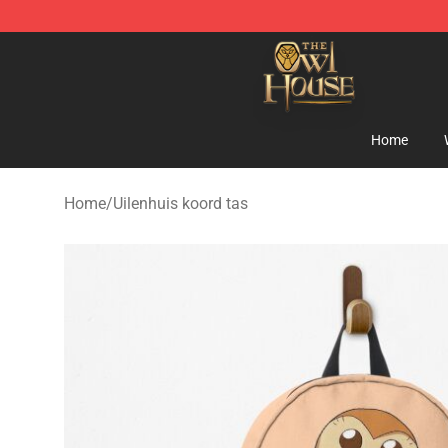
The Owl House Store - Official The Owl House Mercha
Home
Home
/
Uilenhuis koord tas