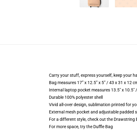
Carry your stuff, express yourself, keep your ha
Bag measures 17” x 12.5” x 5” / 43 x 31 x 12 c
Internal laptop pocket measures 13.5" x 10.5" 
Durable 100% polyester shell
Vivid all-over design, sublimation printed for 
External mesh pocket and adjustable padded 
For a different style, check out the Drawstring
For more space, try the Duffle Bag