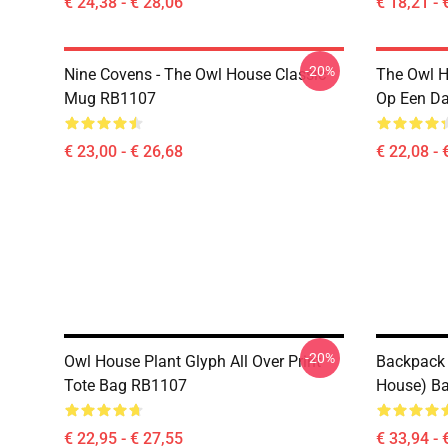
€ 24,38 - € 28,06
€ 18,21 - 
-20%
Nine Covens - The Owl House Classic
The Owl H
Mug RB1107
Op Een D
€ 23,00 - € 26,68
€ 22,08 - 
-20%
Owl House Plant Glyph All Over Print
Backpack 
Tote Bag RB1107
House) B
€ 22,95 - € 27,55
€ 33,94 - 