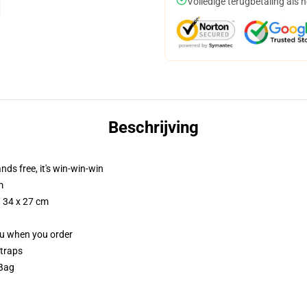
Volledige terugbetaling als 
Beschrijving
nds free, it's win-win-win
m
/ 34 x 27 cm
you when you order
straps
 Bag