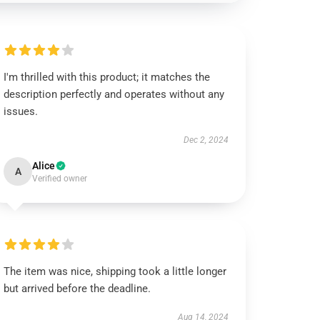
I'm thrilled with this product; it matches the
description perfectly and operates without any
issues.
Dec 2, 2024
Alice
A
Verified owner
The item was nice, shipping took a little longer
but arrived before the deadline.
Aug 14, 2024