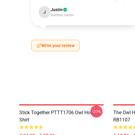
Justin
J
Verified owner
Write your review
-20%
Stick Together PTTT1706 Owl House T-
The Owl H
Shirt
RB1107