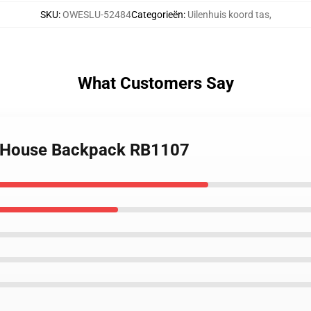
SKU
:
OWESLU-52484
Categorieën
:
Uilenhuis koord tas
,
What Customers Say
l House Backpack RB1107