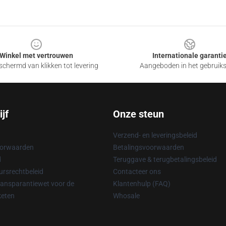
Winkel met vertrouwen
Internationale garanti
chermd van klikken tot levering
Aangeboden in het gebruik
jf
Onze steun
Verzend- en leveringsbeleid
oorwaarden
Betalingsvoorwaarden
d
Teruggave & terugbetalingsbeleid
rsrechtbeleid
Contacteer ons
ransparantiewet voor de
Klantenhulp (FAQ)
keten
Whosale