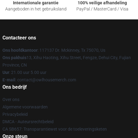
Internationale garantie
100% veilige afhandeling
Aangeboden in het gebruiksland
PayPal / MasterCard / Visa
Contacteer ons
Ons hoofdkantoor
: 117137 Dr. Mckinney, Tx 75070, Us
Ons pakhuis
13, Xihu Haoting, Xihu Street, Fengze, Dehui City, Fujian
Province, CN
Uur
: 21.00 uur 5.00 uur
E-mail
: contact@owlhousemerch.com
Ons bedrijf
Over ons
Algemene voorwaarden
Privacybeleid
DMCA - Auteursrechtbeleid
CA SB657: Transparantiewet voor de toeleveringsketen
Onze steun