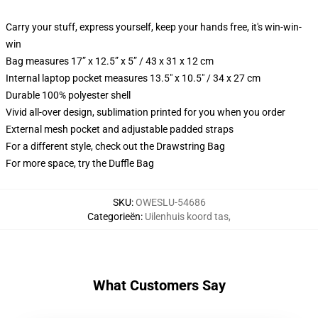
Carry your stuff, express yourself, keep your hands free, it's win-win-
win
Bag measures 17” x 12.5” x 5” / 43 x 31 x 12 cm
Internal laptop pocket measures 13.5" x 10.5" / 34 x 27 cm
Durable 100% polyester shell
Vivid all-over design, sublimation printed for you when you order
External mesh pocket and adjustable padded straps
For a different style, check out the Drawstring Bag
For more space, try the Duffle Bag
SKU
:
OWESLU-54686
Categorieën
:
Uilenhuis koord tas
,
What Customers Say