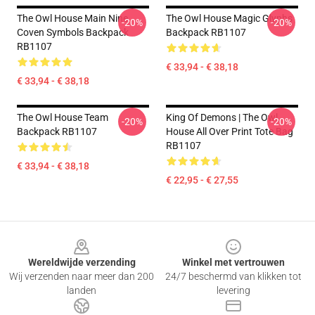
The Owl House Main Nine
The Owl House Magic Glyphs
-20%
-20%
Coven Symbols Backpack
Backpack RB1107
RB1107
€ 33,94 - € 38,18
€ 33,94 - € 38,18
The Owl House Team
King Of Demons | The Owl
-20%
-20%
Backpack RB1107
House All Over Print Tote Bag
RB1107
€ 33,94 - € 38,18
€ 22,95 - € 27,55
Footer
Wereldwijde verzending
Winkel met vertrouwen
Wij verzenden naar meer dan 200
24/7 beschermd van klikken tot
landen
levering