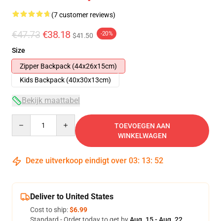
(7 customer reviews)
€47.73
€38.18
-20%
$41.50
Size
Zipper Backpack (44x26x15cm)
Kids Backpack (40x30x13cm)
Bekijk maattabel
Quantity
TOEVOEGEN AAN
WINKELWAGEN
Deze uitverkoop eindigt over
03
:
13
:
51
Deliver to United States
Cost to ship:
$6.99
Standard - Order today to get by
Aug. 15 - Aug. 22