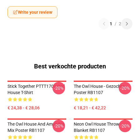
Write your review
1
/
2
Best verkochte producten
Stick Together PTTT1706 Owl
The Owl House - Gezochte
-20%
-20%
House T-Shirt
Poster RB1107
€ 24,38 - € 28,06
€ 18,21 - € 42,22
The Owl House And Amphibia
Neon Owl House Throw
-20%
-20%
Mix Poster RB1107
Blanket RB1107