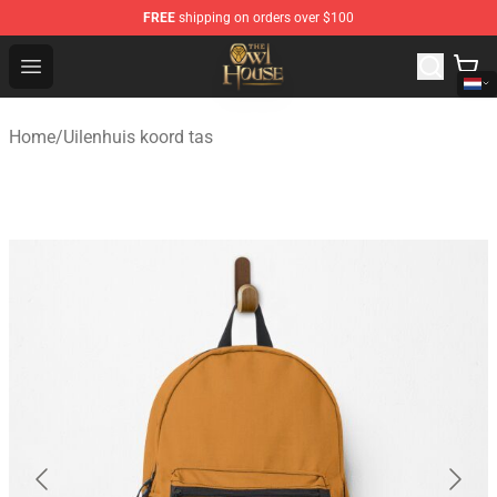
FREE
shipping on orders over $100
The Owl House Store - Official The Owl House Merchand
Open menu
Home
/
Uilenhuis koord tas