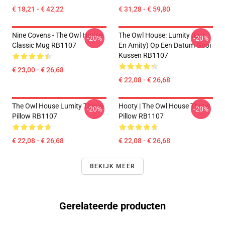
€ 18,21 - € 42,22
€ 31,28 - € 59,80
Nine Covens - The Owl House
The Owl House: Lumity (Luz
-20%
-20%
Classic Mug RB1107
En Amity) Op Een Datum Gooi
Kussen RB1107
€ 23,00 - € 26,68
€ 22,08 - € 26,68
The Owl House Lumity Throw
Hooty | The Owl House Throw
-20%
-20%
Pillow RB1107
Pillow RB1107
€ 22,08 - € 26,68
€ 22,08 - € 26,68
BEKIJK MEER
Gerelateerde producten