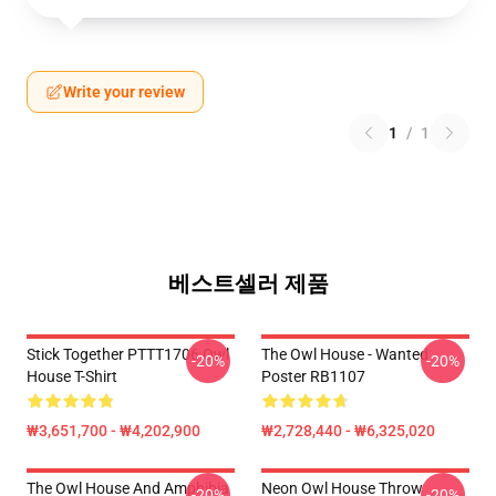
Write your review
1
/
1
베스트셀러 제품
Stick Together PTTT1706 Owl
The Owl House - Wanted
-20%
-20%
House T-Shirt
Poster RB1107
₩3,651,700 - ₩4,202,900
₩2,728,440 - ₩6,325,020
The Owl House And Amphibia
Neon Owl House Throw
-20%
-20%