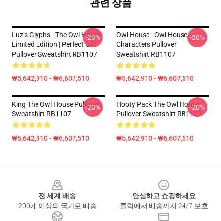
관련 상품
Luz’s Glyphs - The Owl House-
Owl House - Owl House
-20%
-20%
Limited Edition | Perfect Gift
Characters Pullover
Pullover Sweatshirt RB1107
Sweatshirt RB1107
₩5,642,910 - ₩6,607,510
₩5,642,910 - ₩6,607,510
King The Owl House Pullover
Hooty Pack The Owl House
-20%
-20%
Sweatshirt RB1107
Pullover Sweatshirt RB1107
₩5,642,910 - ₩6,607,510
₩5,642,910 - ₩6,607,510
Footer
전 세계 배송
안심하고 쇼핑하세요
200개 이상의 국가로 배송
클릭에서 배송까지 24/7 보호