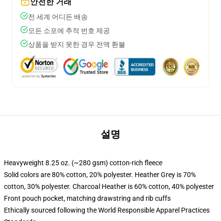
안전한 거래
전 세계 어디든 배송
모든 소포에 추적 번호 제공
상품을 받지 못한 경우 전액 환불
설명
Heavyweight 8.25 oz. (~280 gsm) cotton-rich fleece
Solid colors are 80% cotton, 20% polyester. Heather Grey is 70%
cotton, 30% polyester. Charcoal Heather is 60% cotton, 40% polyester
Front pouch pocket, matching drawstring and rib cuffs
Ethically sourced following the World Responsible Apparel Practices