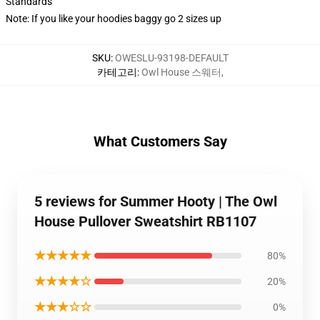
Standards
Note: If you like your hoodies baggy go 2 sizes up
SKU
:
OWESLU-93198-DEFAULT
카테고리
:
Owl House 스웨터
,
What Customers Say
5 reviews for Summer Hooty | The Owl
House Pullover Sweatshirt RB1107
★★★★★
80%
★★★★☆
20%
★★★☆☆
0%