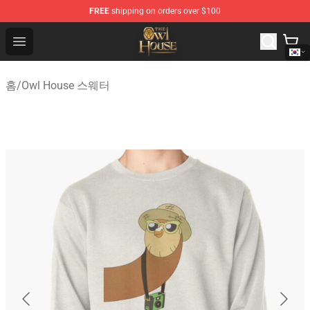
FREE
shipping on orders over $100
The Owl House Store - Official The Owl House Merchand
Open menu
홈
/
Owl House 스웨터