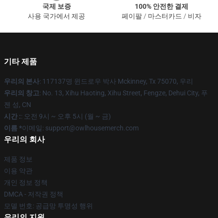
국제 보증
100% 안전한 결제
사용 국가에서 제공
페이팔 / 마스터카드 / 비자
기타 제품
우리의 본사
: 117137명 윈드로우 박사 Mckinney, Tx 75070, 우리
우리의 창고
: No. 13, Xihu Haoting, Xihu Street, Fengze, Dehui City, 푸
젠 성, CN
시간 :
: 오전 9시 ~ 오후 5시 (월 ~ 금)
이름 *
이메일: support@owlhousemerch.com
우리의 회사
제품 정보
이용 약관
개인 정보 정책
DMCA - 저작권 정책
모델 번호: 공급망 투명성 행위
우리의 지원