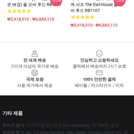
-20%
-20%
운 배경) 풀 오버 후드 RB1107
께 셔츠 The Owl House 풀 오
버 후드 RB1107
₩5,918,510 - ₩6,883,110
₩5,918,510 - ₩6,883,110
Footer
전 세계 배송
안심하고 쇼핑하세요
200개 이상의 국가로 배송
클릭에서 배송까지 24/7 보호
국제 보증
100% 안전한 결제
사용 국가에서 제공
페이팔 / 마스터카드 / 비자
기타 제품
우리의 본사
: 117137명 윈드로우 박사 Mckinney, Tx 75070, 우리
우리의 창고
: No. 13, Xihu Haoting, Xihu Street, Fengze, Dehui City, 푸