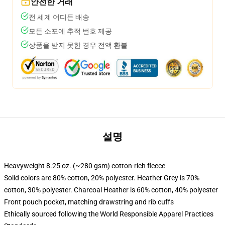
안전한 거래
전 세계 어디든 배송
모든 소포에 추적 번호 제공
상품을 받지 못한 경우 전액 환불
설명
Heavyweight 8.25 oz. (~280 gsm) cotton-rich fleece
Solid colors are 80% cotton, 20% polyester. Heather Grey is 70%
cotton, 30% polyester. Charcoal Heather is 60% cotton, 40% polyester
Front pouch pocket, matching drawstring and rib cuffs
Ethically sourced following the World Responsible Apparel Practices