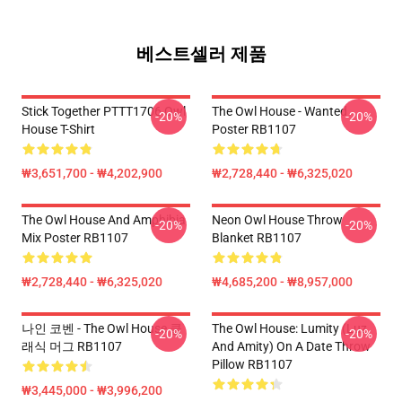
베스트셀러 제품
Stick Together PTTT1706 Owl
The Owl House - Wanted
-20%
-20%
House T-Shirt
Poster RB1107
₩3,651,700 - ₩4,202,900
₩2,728,440 - ₩6,325,020
The Owl House And Amphibia
Neon Owl House Throw
-20%
-20%
Mix Poster RB1107
Blanket RB1107
₩2,728,440 - ₩6,325,020
₩4,685,200 - ₩8,957,000
나인 코벤 - The Owl House 클
The Owl House: Lumity (Luz
-20%
-20%
래식 머그 RB1107
And Amity) On A Date Throw
Pillow RB1107
₩3,445,000 - ₩3,996,200