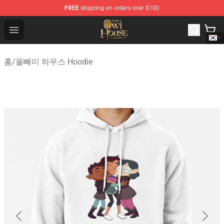
FREE
shipping on orders over $100
The Owl House Store - Official The Owl House Merchand
Open menu
홈
/
올빼미 하우스 Hoodie