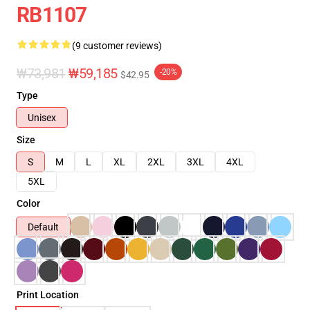
RB1107
(9 customer reviews)
₩73,981
₩59,185
-20%
$42.95
Type
Unisex
Size
S
M
L
XL
2XL
3XL
4XL
5XL
Color
Default
Print Location