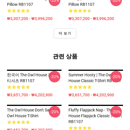
-20%
-20%
Pillow RB1107
Pillow RB1107
₩3,307,200 - ₩3,996,200
₩3,307,200 - ₩3,996,200
더 보기
관련 상품
한국어 The Owl House 클래식
Summer Hooty | The Owl
-20%
-20%
티셔츠 RB1107
House Classic T-Shirt RB1107
₩3,651,700 - ₩4,202,900
₩3,651,700 - ₩4,202,900
The Owl House Don't Say Gay
Fluffy Flapjack Nap - The Owl
-20%
-20%
Owl House T-Shirt
House Flapjack Classic T-Shirt
RB1107