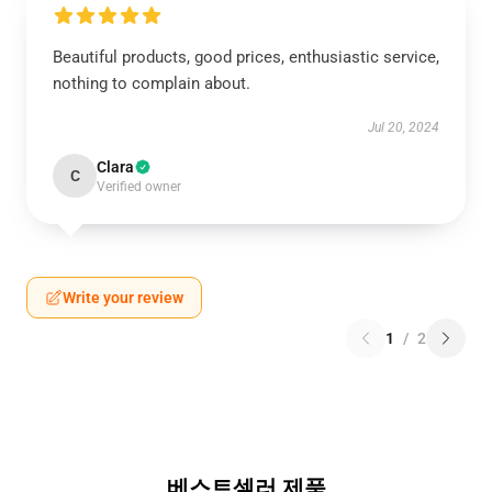
Beautiful products, good prices, enthusiastic service,
nothing to complain about.
Jul 20, 2024
Clara
C
Verified owner
Write your review
1
/
2
베스트셀러 제품