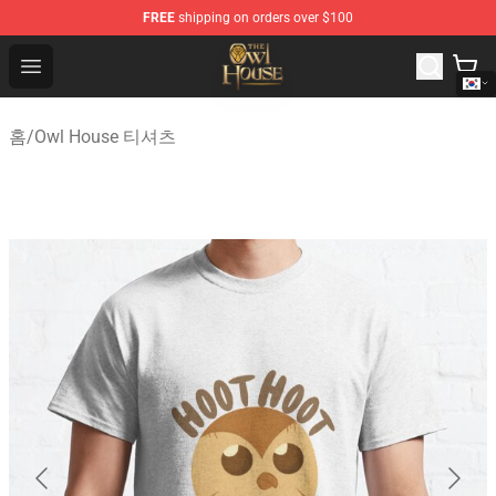
FREE
shipping on orders over $100
The Owl House Store - Official The Owl House Merchand
Open menu
홈
/
Owl House 티셔츠