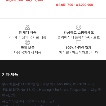
₩3,651,700 - ₩4,202,900
₩3,651,700 - ₩4,202,900
Footer
전 세계 배송
안심하고 쇼핑하세요
200개 이상의 국가로 배송
클릭에서 배송까지 24/7 보호
국제 보증
100% 안전한 결제
사용 국가에서 제공
페이팔 / 마스터카드 / 비자
기타 제품
우리의 본사
: 117137명 윈드로우 박사 Mckinney, Tx 75070, 우리
우리의 창고
: No. 13, Xihu Haoting, Xihu Street, Fengze, Dehui City, 푸
젠 성, CN
시간 :
: 오전 9시 ~ 오후 5시 (월 ~ 금)