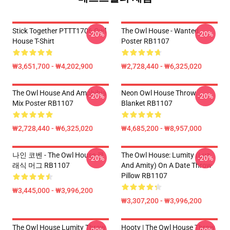
Stick Together PTTT1706 Owl
The Owl House - Wanted
-20%
-20%
House T-Shirt
Poster RB1107
₩3,651,700 - ₩4,202,900
₩2,728,440 - ₩6,325,020
The Owl House And Amphibia
Neon Owl House Throw
-20%
-20%
Mix Poster RB1107
Blanket RB1107
₩2,728,440 - ₩6,325,020
₩4,685,200 - ₩8,957,000
나인 코벤 - The Owl House 클
The Owl House: Lumity (Luz
-20%
-20%
래식 머그 RB1107
And Amity) On A Date Throw
Pillow RB1107
₩3,445,000 - ₩3,996,200
₩3,307,200 - ₩3,996,200
The Owl House Lumity Throw
Hooty | The Owl House Throw