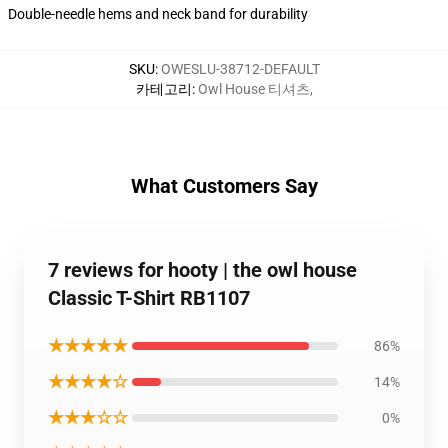
Double-needle hems and neck band for durability
SKU
:
OWESLU-38712-DEFAULT
카테고리
:
Owl House 티셔츠
,
What Customers Say
7 reviews for hooty | the owl house
Classic T-Shirt RB1107
★★★★★
86%
★★★★☆
14%
★★★☆☆
0%