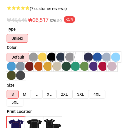
(7 customer reviews)
₩45,646
₩36,517
-20%
$26.50
Type
Unisex
Color
Default
Size
S
M
L
XL
2XL
3XL
4XL
5XL
Print Location