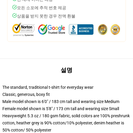
모든 소포에 추적 번호 제공
상품을 받지 못한 경우 전액 환불
설명
The standard, traditional t-shirt for everyday wear
Classic, generous, boxy fit
Male model shown is 6'0" / 183 cm tall and wearing size Medium
Female model shown is 5'8" / 173 cm tall and wearing size Small
Heavyweight 5.3 oz / 180 gsm fabric, solid colors are 100% preshrunk
cotton, heather grey is 90% cotton/10% polyester, denim heather is
50% cotton/ 50% polyester