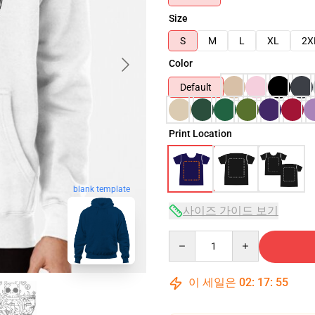
Size
S
M
L
XL
2X
Color
Default
Print Location
blank template
사이즈 가이드 보기
Quantity
이 세일은
02
:
17
:
54