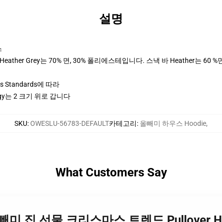
설명
스
ther Grey는 70% 면, 30% 폴리에스테입니다. 스낵 바 Heather는 60 %
ices Standards에 따라
y는 2 크기 위로 갑니다
SKU
:
OWESLU-56783-DEFAULT
카테고리
:
올빼미 하우스 Hoodie
,
What Customers Say
sles 올빼미 집 선물 크리스마스 트렌드 Pullover H