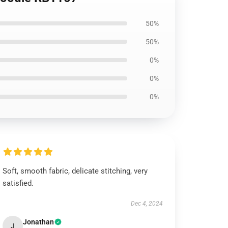
50%
50%
0%
0%
0%
Soft, smooth fabric, delicate stitching, very
satisfied.
Dec 4, 2024
Jonathan
J