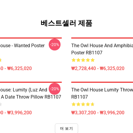
베스트셀러 제품
-20%
ouse - Wanted Poster
The Owl House And Amphibi
Poster RB1107
0 - ₩6,325,020
₩2,728,440 - ₩6,325,020
-20%
ouse: Lumity (Luz And
The Owl House Lumity Throw
 A Date Throw Pillow RB1107
RB1107
0 - ₩3,996,200
₩3,307,200 - ₩3,996,200
더 보기