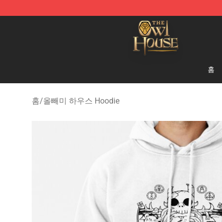
The Owl House Store - Official The Owl House Mercha
홈
홈
/
올빼미 하우스 Hoodie