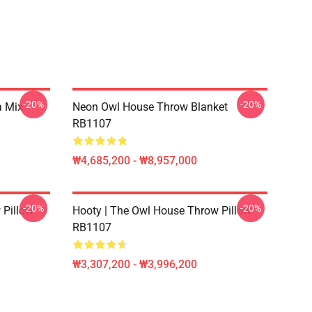
-20%
-20%
a Mix
Neon Owl House Throw Blanket
RB1107
₩4,685,200 - ₩8,957,000
-20%
-20%
 Pillow
Hooty | The Owl House Throw Pillow
RB1107
₩3,307,200 - ₩3,996,200