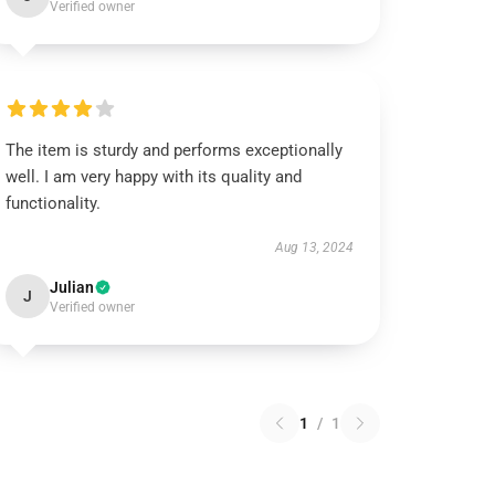
Verified owner
The item is sturdy and performs exceptionally
well. I am very happy with its quality and
functionality.
Aug 13, 2024
Julian
J
Verified owner
1
/
1