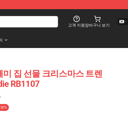
고객 지원
장바구니 보기
처
es 올빼미 집 선물 크리스마스 트렌
die RB1107
)
-20%