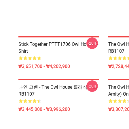
-20%
Stick Together PTTT1706 Owl House T-
The Owl H
Shirt
RB1107
₩3,651,700 - ₩4,202,900
₩2,728,44
-20%
나인 코벤 - The Owl House 클래식 머그
The Owl H
RB1107
Amity) On
₩3,445,000 - ₩3,996,200
₩3,307,20