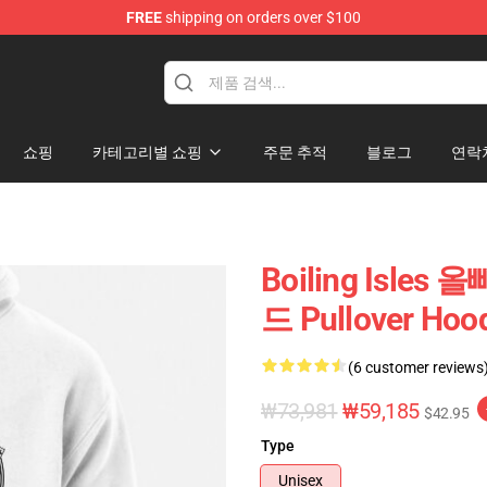
FREE
shipping on orders over $100
ndise Shop
쇼핑
카테고리별 쇼핑
주문 추적
블로그
연락
Boiling Isl
드 Pullover Hoo
(6 customer reviews
₩73,981
₩59,185
$42.95
Type
Unisex