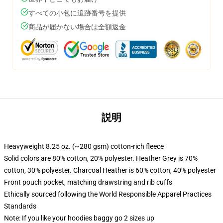
すべての小包に追跡番号を提供
商品が届かない場合は全額返金
説明
Heavyweight 8.25 oz. (~280 gsm) cotton-rich fleece
Solid colors are 80% cotton, 20% polyester. Heather Grey is 70%
cotton, 30% polyester. Charcoal Heather is 60% cotton, 40% polyester
Front pouch pocket, matching drawstring and rib cuffs
Ethically sourced following the World Responsible Apparel Practices
Standards
Note: If you like your hoodies baggy go 2 sizes up