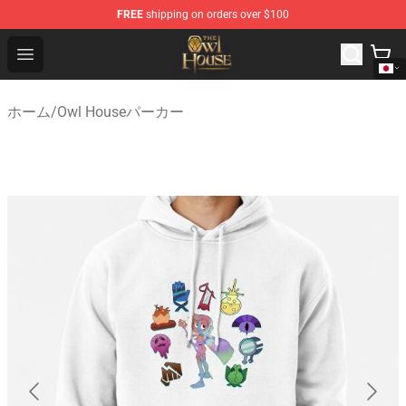
FREE
shipping on orders over $100
The Owl House Store - Official The Owl House Merchand
Open menu
ホーム
/
Owl Houseパーカー