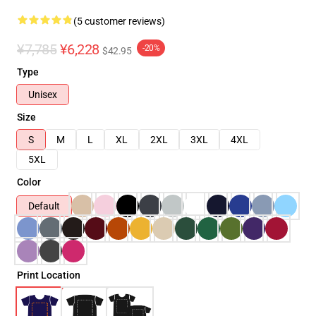
(5 customer reviews)
¥7,785
¥6,228
-20%
$42.95
Type
Unisex
Size
S
M
L
XL
2XL
3XL
4XL
5XL
Color
Default
Print Location