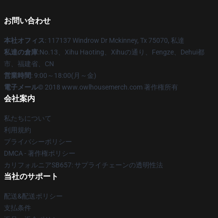
お問い合わせ
本社オフィス
: 117137 Windrow Dr Mckinney, Tx 75070, 私達
私達の倉庫
:No.13、Xihu Haoting、Xihuの通り、Fengze、Dehui都
市、福建省、CN
営業時間
: 9:00～18:00(月～金)
電子メール
© 2018 www.owlhousemerch.com 著作権所有
会社案内
私たちについて
利用規約
プライバシーポリシー
DMCA - 著作権ポリシー
カリフォルニアSB657: サプライチェーンの透明性法
当社のサポート
配送&配送ポリシー
支払条件