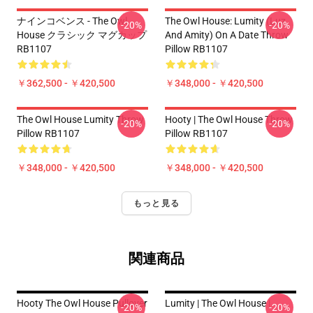
ナインコベンス - The Owl
The Owl House: Lumity (Luz
-20%
-20%
House クラシック マグカップ
And Amity) On A Date Throw
RB1107
Pillow RB1107
￥362,500 - ￥420,500
￥348,000 - ￥420,500
The Owl House Lumity Throw
Hooty | The Owl House Throw
-20%
-20%
Pillow RB1107
Pillow RB1107
￥348,000 - ￥420,500
￥348,000 - ￥420,500
もっと見る
関連商品
Hooty The Owl House Pullover
Lumity | The Owl House |
-20%
-20%