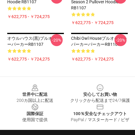
Hoodie RB1107
Season 2 Pullover Hoodie
RB1107
￥622,775 - ￥724,275
￥622,775 - ￥724,275
オウルハウス(黒)プルオーバ
Chibi Owl Houseプルオーバー
-20%
-20%
ーパーカーRB1107
パーカーパーカーRB1107
￥622,775 - ￥724,275
￥622,775 - ￥724,275
Footer
世界中に配送
安心してお買い物
200カ国以上に配送
クリックから配送まで24/7保護
国際保証
100％安全なチェックアウト
使用国で提供
PayPal / マスターカード / ビザ