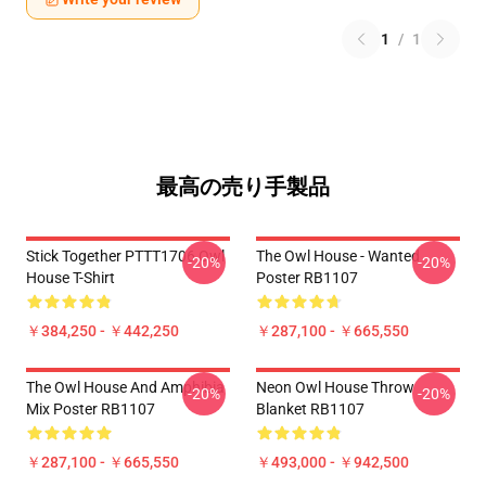
1
/
1
最高の売り手製品
Stick Together PTTT1706 Owl
The Owl House - Wanted
-20%
-20%
House T-Shirt
Poster RB1107
￥384,250 - ￥442,250
￥287,100 - ￥665,550
The Owl House And Amphibia
Neon Owl House Throw
-20%
-20%
Mix Poster RB1107
Blanket RB1107
￥287,100 - ￥665,550
￥493,000 - ￥942,500