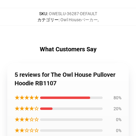
SKU
:
OWESLU-36287-DEFAULT
カテゴリー
:
Owl Houseパーカー
,
What Customers Say
5 reviews for The Owl House Pullover
Hoodie RB1107
★★★★★
80%
★★★★☆
20%
★★★☆☆
0%
★★☆☆☆
0%