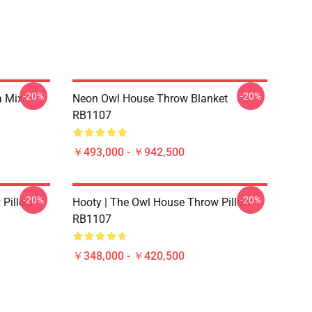
-20%
-20%
a Mix
Neon Owl House Throw Blanket
RB1107
￥493,000 - ￥942,500
-20%
-20%
 Pillow
Hooty | The Owl House Throw Pillow
RB1107
￥348,000 - ￥420,500