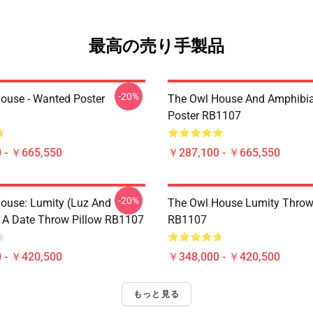
最高の売り手製品
-20%
ouse - Wanted Poster
The Owl House And Amphibi
Poster RB1107
 - ￥665,550
￥287,100 - ￥665,550
-20%
ouse: Lumity (Luz And
The Owl House Lumity Throw
 A Date Throw Pillow RB1107
RB1107
 - ￥420,500
￥348,000 - ￥420,500
もっと見る