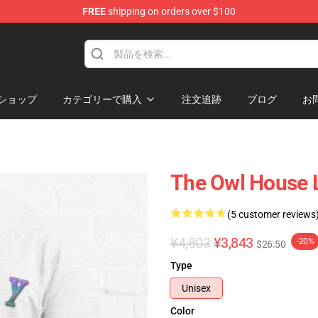
FREE
shipping on orders over $100
ndise Shop
ショップ
カテゴリーで購入
注文追跡
ブログ
お
The Owl House L
(5 customer reviews
¥4,803
¥3,843
-20%
$26.50
Type
Unisex
Color