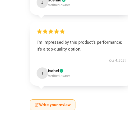
Joshua
J
Verified owner
I’m impressed by this product’s performance;
it’s a top-quality option.
Oct 4, 2024
Isabel
I
Verified owner
Write your review