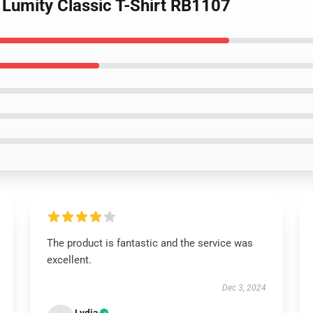
 Lumity Classic T-Shirt RB1107
The product is fantastic and the service was
excellent.
Dec 3, 2024