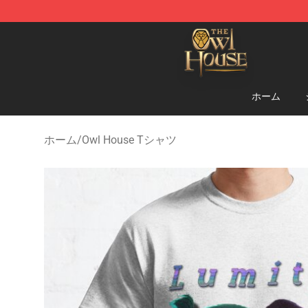
The Owl House Store - Official The Owl House Mercha
ホーム
ホーム
/
Owl House Tシャツ