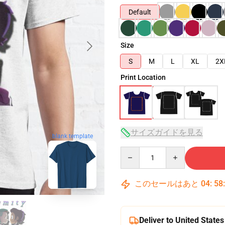
Default
Size
S
M
L
XL
2X
Print Location
サイズガイドを見る
blank template
Quantity
このセールはあと
04
:
58
Deliver to United States