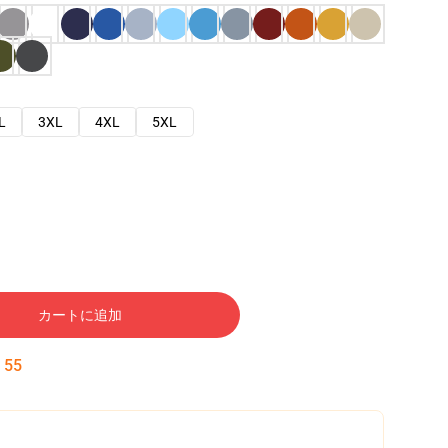
L
3XL
4XL
5XL
カートに追加
:
54