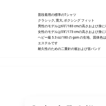
普段着用の標準のTシャツ
クラシック, 寛大, ボクシング フィット
男性のモデルは6'0"/183 cmの高さおよび
女性のモデルは5'8"/173 cmの高さおよび
ヘビー級 5.3 oz/180 の gsm の生地、固体
エステルです
耐久性のための二重針の裾および首バンド