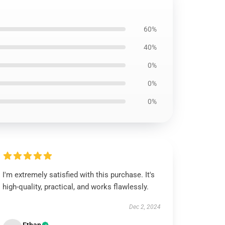
60%
40%
0%
0%
0%
I'm extremely satisfied with this purchase. It's
high-quality, practical, and works flawlessly.
Dec 2, 2024