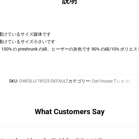
説明
身に着けているサイズ媒体です
身に着けているサイズ小さいです
色は 100% の preshrunk の綿、ヒーザーの灰色です 90% の綿/10% ポ
SKU
:
OWESLU-78525-DEFAULT
カテゴリー
:
Owl House Tシャツ
,
What Customers Say