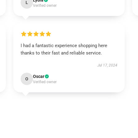
Lydia
L
Verified owner
I had a fantastic experience shopping here
thanks to their fast and reliable service.
Jul 17, 2024
Oscar
O
Verified owner