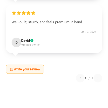
Well-built, sturdy, and feels premium in hand.
Jul 19, 2024
David
D
Verified owner
Write your review
1
/
1