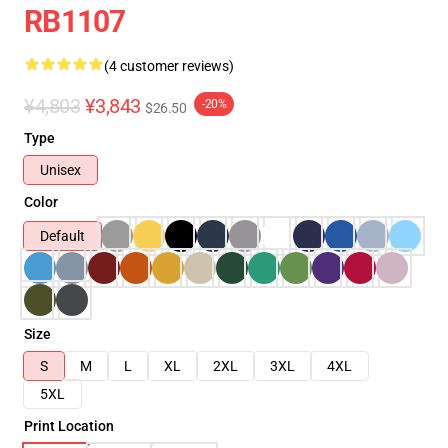
RB1107
(4 customer reviews)
¥4,803
¥3,843
-20%
$26.50
Type
Unisex
Color
Default
Size
S
M
L
XL
2XL
3XL
4XL
5XL
Print Location