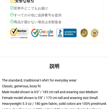
安全な取引
世界中どこでもお届け
すべての小包に追跡番号を提供
商品が届かない場合は全額返金
説明
The standard, traditional t-shirt for everyday wear
Classic, generous, boxy fit
Male model shown is 6'0" / 183 cm tall and wearing size Medium
Female model shown is 5'8" / 173 cm tall and wearing size Small
Heavyweight 5.3 oz / 180 gsm fabric, solid colors are 100% preshrunk