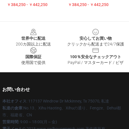
￥384,250 - ￥442,250
￥384,250 - ￥442,250
Footer
世界中に配送
安心してお買い物
200カ国以上に配送
クリックから配送まで24/7保護
国際保証
100％安全なチェックアウト
使用国で提供
PayPal / マスターカード / ビザ
お問い合わせ
本社オフィス
: 117137 Windrow Dr Mckinney, Tx 75070, 私達
私達の倉庫
:No.13、Xihu Haoting、Xihuの通り、Fengze、Dehui都
市、福建省、CN
営業時間
: 9:00～18:00(月～金)
電子メール
© 2018 www.owlhousemerch.com 著作権所有