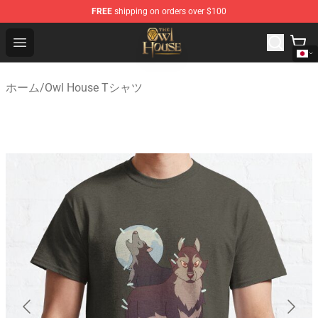
FREE
shipping on orders over $100
The Owl House Store - Official The Owl House Merchand
Open menu
ホーム
/
Owl House Tシャツ