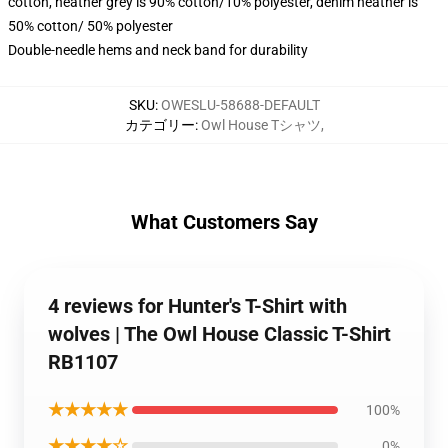
cotton, heather grey is 90% cotton/10% polyester, denim heather is
50% cotton/ 50% polyester
Double-needle hems and neck band for durability
SKU
:
OWESLU-58688-DEFAULT
カテゴリー
:
Owl House Tシャツ
,
What Customers Say
4 reviews for Hunter's T-Shirt with
wolves | The Owl House Classic T-Shirt
RB1107
★★★★★
100%
★★★★☆
0%