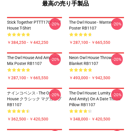
最高の売り手製品
Stick Together PTTT1706 Owl
The Owl House - Wanted
-20%
-20%
House T-Shirt
Poster RB1107
￥384,250 - ￥442,250
￥287,100 - ￥665,550
The Owl House And Amphibia
Neon Owl House Throw
-20%
-20%
Mix Poster RB1107
Blanket RB1107
￥287,100 - ￥665,550
￥493,000 - ￥942,500
ナインコベンス - The Owl
The Owl House: Lumity (Luz
-20%
-20%
House クラシック マグカップ
And Amity) On A Date Throw
RB1107
Pillow RB1107
￥362,500 - ￥420,500
￥348,000 - ￥420,500