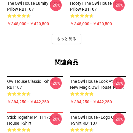
The Owl House Lumity Throw
Hooty | The Owl House Throw
-20%
-20%
Pillow RB1107
Pillow RB1107
￥348,000 - ￥420,500
￥348,000 - ￥420,500
もっと見る
関連商品
Owl House Classic T-Shirt
The Owl House Look At The
-20%
-20%
RB1107
New Magic Owl House T-Shirt
￥384,250 - ￥442,250
￥384,250 - ￥442,250
Stick Together PTTT1706 Owl
The Owl House - Logo Classic
-20%
-20%
House T-Shirt
T-Shirt RB1107