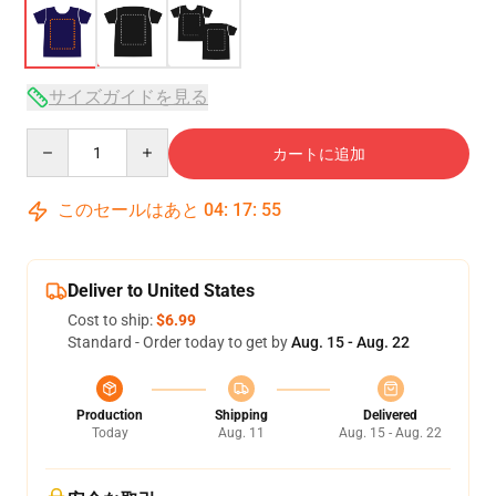
サイズガイドを見る
Quantity
カートに追加
このセールはあと
04
:
17
:
54
Deliver to United States
Cost to ship:
$6.99
Standard - Order today to get by
Aug. 15 - Aug. 22
Production
Shipping
Delivered
Today
Aug. 11
Aug. 15 - Aug. 22