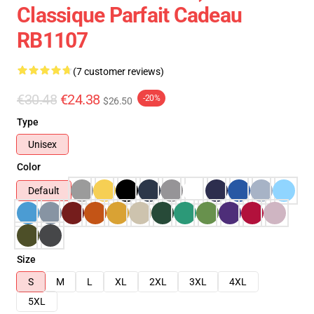
Classique Parfait Cadeau
RB1107
(7 customer reviews)
€30.48
€24.38
-20%
$26.50
Type
Unisex
Color
Default
Size
S
M
L
XL
2XL
3XL
4XL
5XL