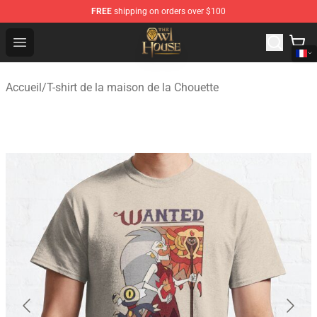
FREE
shipping on orders over $100
The Owl House Store - Official The Owl House Merchand
Open menu
Accueil
/
T-shirt de la maison de la Chouette