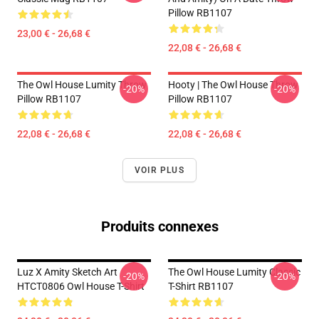
Pillow RB1107
23,00 € - 26,68 €
22,08 € - 26,68 €
The Owl House Lumity Throw
Hooty | The Owl House Throw
-20%
-20%
Pillow RB1107
Pillow RB1107
22,08 € - 26,68 €
22,08 € - 26,68 €
VOIR PLUS
Produits connexes
Luz X Amity Sketch Art
The Owl House Lumity Classic
-20%
-20%
HTCT0806 Owl House T-Shirt
T-Shirt RB1107