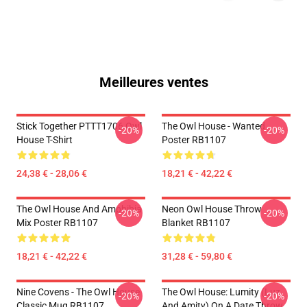
Meilleures ventes
Stick Together PTTT1706 Owl
The Owl House - Wanted
-20%
-20%
House T-Shirt
Poster RB1107
24,38 € - 28,06 €
18,21 € - 42,22 €
The Owl House And Amphibia
Neon Owl House Throw
-20%
-20%
Mix Poster RB1107
Blanket RB1107
18,21 € - 42,22 €
31,28 € - 59,80 €
Nine Covens - The Owl House
The Owl House: Lumity (Luz
-20%
-20%
Classic Mug RB1107
And Amity) On A Date Throw