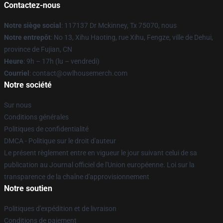
Contactez-nous
Notre siège social
: 117137 Dr Mckinney, Tx 75070, nous
Notre entrepôt
: No 13, Xihu Haoting, rue Xihu, Fengze, ville de Dehui,
province de Fujian, CN
Heure
: 9h – 17h (lu – vendredi)
Courriel
: contact@owlhousemerch.com
Notre société
Sur nous
Conditions générales
Politiques de confidentialité
DMCA - Politique sur le droit d'auteur
Le présent règlement entre en vigueur le jour suivant celui de sa
publication au Journal officiel de l'Union européenne. Loi sur la
transparence de la chaîne d'approvisionnement
Notre soutien
Politiques d'expédition et de livraison
Conditions de paiement