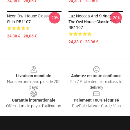
24,38 € - 28,06 €
24,38 € - 28,06 €
Neon Owl House Classic T-
Luz Noceda And Stringbean |
-20%
-20%
Shirt RB1107
The Owl House Classic T-Shirt
RB1107
24,38 € - 28,06 €
24,38 € - 28,06 €
Footer
Livraison mondiale
Achetez en toute confiance
Nous livrons dans plus de 200
24/7 Protected from clicks to
pays
delivery
Garantie internationale
Paiement 100% sécurisé
Offert dans le pays d'utilisation
PayPal / MasterCard / Visa