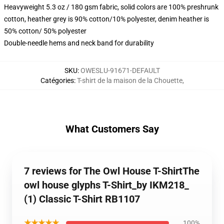
Heavyweight 5.3 oz / 180 gsm fabric, solid colors are 100% preshrunk
cotton, heather grey is 90% cotton/10% polyester, denim heather is
50% cotton/ 50% polyester
Double-needle hems and neck band for durability
SKU
:
OWESLU-91671-DEFAULT
Catégories
:
T-shirt de la maison de la Chouette
,
What Customers Say
7 reviews for The Owl House T-ShirtThe
owl house glyphs T-Shirt_by IKM218_
(1) Classic T-Shirt RB1107
★★★★★
100%