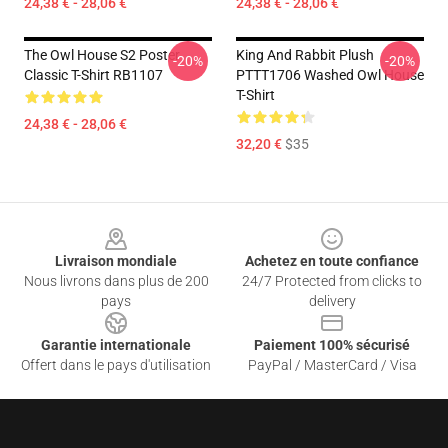
24,38 € - 28,06 €
24,38 € - 28,06 €
The Owl House S2 Poster
King And Rabbit Plush
-20%
-20%
Classic T-Shirt RB1107
PTTT1706 Washed Owl House
T-Shirt
24,38 € - 28,06 €
32,20 €
$35
Footer
Livraison mondiale
Achetez en toute confiance
Nous livrons dans plus de 200
24/7 Protected from clicks to
pays
delivery
Garantie internationale
Paiement 100% sécurisé
Offert dans le pays d'utilisation
PayPal / MasterCard / Visa