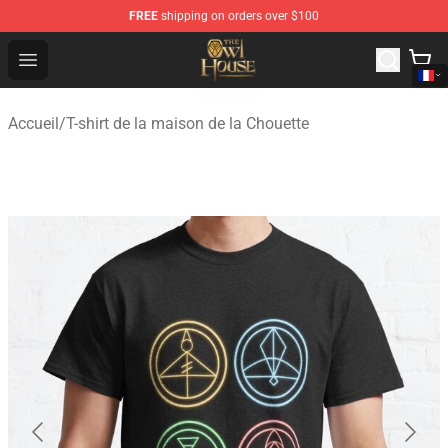
FREE
shipping on orders over $100
The Owl House Store - Official The Owl House Merchand
Open menu
Accueil
/
T-shirt de la maison de la Chouette