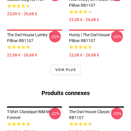
Pillow RB1107
23,00 € - 26,68 €
22,08 € - 26,68 €
The Owl House Lumity Throw
Hooty | The Owl House Throw
-20%
-20%
Pillow RB1107
Pillow RB1107
22,08 € - 26,68 €
22,08 € - 26,68 €
VOIR PLUS
Produits connexes
T-Shirt Classique Wild Magic
The Owl House Classic T-Shirt
-20%
-20%
Forever
RB1107