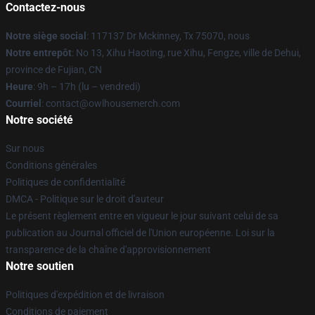
Contactez-nous
Notre siège social
: 117137 Dr Mckinney, Tx 75070, nous
Notre entrepôt
: No 13, Xihu Haoting, rue Xihu, Fengze, ville de Dehui,
province de Fujian, CN
Heure
: 9h – 17h (lu – vendredi)
Courriel
: contact@owlhousemerch.com
Notre société
Sur nous
Conditions générales
Politiques de confidentialité
DMCA - Politique sur le droit d'auteur
Le présent règlement entre en vigueur le jour suivant celui de sa
publication au Journal officiel de l'Union européenne. Loi sur la
transparence de la chaîne d'approvisionnement
Notre soutien
Politiques d'expédition et de livraison
Conditions de paiement