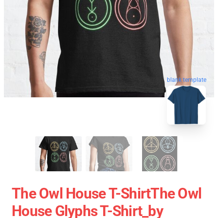
blank template
The Owl House T-ShirtThe Owl
House Glyphs T-Shirt_by