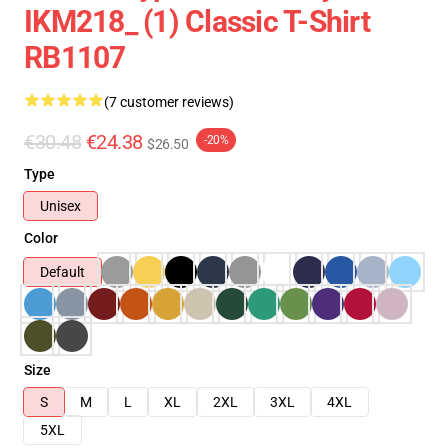
IKM218_ (1) Classic T-Shirt
RB1107
(7 customer reviews)
€30.48
€24.38
-20%
$26.50
Type
Unisex
Color
Default
Size
S
M
L
XL
2XL
3XL
4XL
5XL