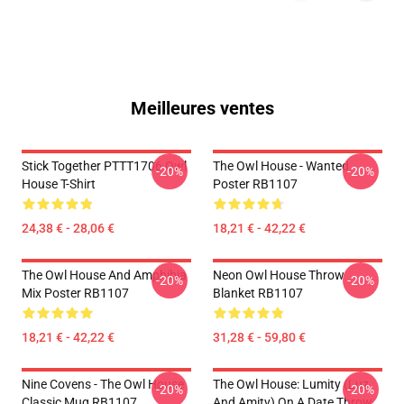
Meilleures ventes
Stick Together PTTT1706 Owl
The Owl House - Wanted
-20%
-20%
House T-Shirt
Poster RB1107
24,38 € - 28,06 €
18,21 € - 42,22 €
The Owl House And Amphibia
Neon Owl House Throw
-20%
-20%
Mix Poster RB1107
Blanket RB1107
18,21 € - 42,22 €
31,28 € - 59,80 €
Nine Covens - The Owl House
The Owl House: Lumity (Luz
-20%
-20%
Classic Mug RB1107
And Amity) On A Date Throw