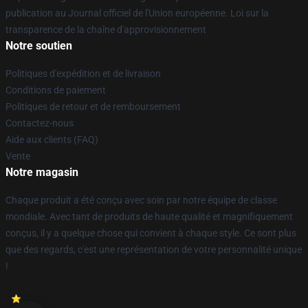
publication au Journal officiel de l'Union européenne. Loi sur la
transparence de la chaîne d'approvisionnement
Notre soutien
Politiques d'expédition et de livraison
Conditions de paiement
Politiques de retour et de remboursement
Contactez-nous
Aide aux clients (FAQ)
Vente
Notre magasin
Chaque produit a été conçu avec soin par notre équipe de classe
mondiale. Avec tant de produits de haute qualité et magnifiquement
conçus, il y a quelque chose qui convient à chaque style. Ce sont plus
que des regards, c'est une représentation de votre personnalité unique
!