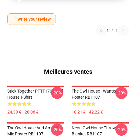
Write your review
1
/
1
Meilleures ventes
Stick Together PTTT1706 Owl
The Owl House - Wanted
-20%
-20%
House T-Shirt
Poster RB1107
24,38 € - 28,06 €
18,21 € - 42,22 €
The Owl House And Amphibia
Neon Owl House Throw
-20%
-20%
Mix Poster RB1107
Blanket RB1107