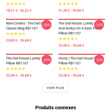
18,21 € - 42,22 €
31,28 € - 59,80 €
Nine Covens - The Owl House
The Owl House: Lumity (Luz
-20%
-20%
Classic Mug RB1107
And Amity) On A Date Throw
Pillow RB1107
23,00 € - 26,68 €
22,08 € - 26,68 €
The Owl House Lumity Throw
Hooty | The Owl House Throw
-20%
-20%
Pillow RB1107
Pillow RB1107
22,08 € - 26,68 €
22,08 € - 26,68 €
VOIR PLUS
Produits connexes