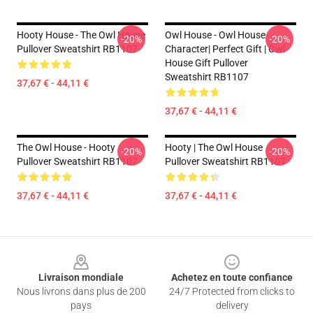
Hooty House - The Owl House
Owl House - Owl House
-20%
-20%
Pullover Sweatshirt RB1107
Character| Perfect Gift | Owl
House Gift Pullover
Sweatshirt RB1107
37,67 € - 44,11 €
37,67 € - 44,11 €
The Owl House - Hooty
Hooty | The Owl House
-20%
-20%
Pullover Sweatshirt RB1107
Pullover Sweatshirt RB1107
37,67 € - 44,11 €
37,67 € - 44,11 €
Footer
Livraison mondiale
Achetez en toute confiance
Nous livrons dans plus de 200
24/7 Protected from clicks to
pays
delivery