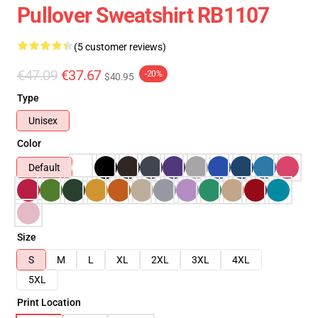
Pullover Sweatshirt RB1107
(5 customer reviews)
€47.09
€37.67
-20%
$40.95
Type
Unisex
Color
Default
Size
S
M
L
XL
2XL
3XL
4XL
5XL
Print Location