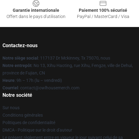
Garantie internationale
Paiement 100% sécurisé
Offert dans le pays d'utilisation
PayPal / MasterCard / Visa
Contactez-nous
Notre siège social
: 117137 Dr Mckinney, Tx 75070, nous
Notre entrepôt
: No 13, Xihu Haoting, rue Xihu, Fengze, ville de Dehui,
province de Fujian, CN
Heure
: 9h – 17h (lu – vendredi)
Courriel
: contact@owlhousemerch.com
Notre société
Sur nous
Conditions générales
Politiques de confidentialité
DMCA - Politique sur le droit d'auteur
Le présent règlement entre en vigueur le jour suivant celui de sa